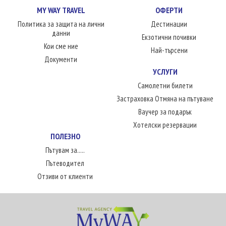
MY WAY TRAVEL
ОФЕРТИ
Политика за защита на лични
Дестинации
данни
Екзотични почивки
Кои сме ние
Най-търсени
Документи
УСЛУГИ
Самолетни билети
Застраховка Отмяна на пътуване
Ваучер за подарък
Хотелски резервации
ПОЛЕЗНО
Пътувам за.....
Пътеводител
Отзиви от клиенти