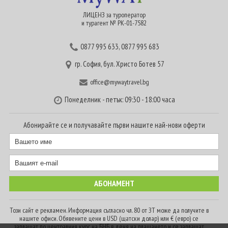
ЛИЦЕНЗ за туроператор
и турагент № РК-01-7582
0877 995 633
,
0877 995 683
гр. София, бул. Христо Ботев 57
office@mywaytravel.bg
Понеделник - петък: 09:30 - 18:00 часа
Абонирайте се и получавайте първи нашите най-нови оферти
Този сайт е рекламен. Информация съгласно чл. 80 от ЗТ може да получите в
нашите офиси. Обявените цени в USD (щатски долар) или € (евро) се
заплащат по централния курс на БНБ в деня на плащането и се заплащат