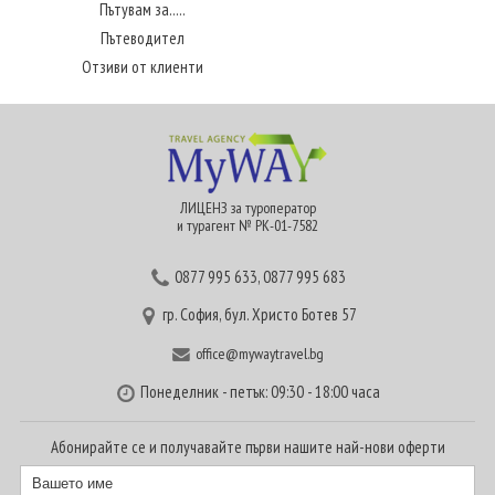
Пътувам за.....
Пътеводител
Отзиви от клиенти
ЛИЦЕНЗ за туроператор
и турагент № РК-01-7582
0877 995 633
,
0877 995 683
гр. София, бул. Христо Ботев 57
office@mywaytravel.bg
Понеделник - петък: 09:30 - 18:00 часа
Абонирайте се и получавайте първи нашите най-нови оферти