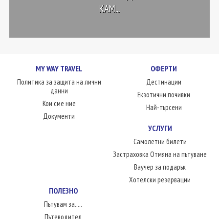
КАМ...
MY WAY TRAVEL
ОФЕРТИ
Политика за защита на лични
Дестинации
данни
Екзотични почивки
Кои сме ние
Най-търсени
Документи
УСЛУГИ
Самолетни билети
Застраховка Отмяна на пътуване
Ваучер за подарък
Хотелски резервации
ПОЛЕЗНО
Пътувам за.....
Пътеводител