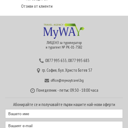
Отзиви от клиенти
ЛИЦЕНЗ за туроператор
и турагент № РК-01-7582
0877 995 633
,
0877 995 683
гр. София, бул. Христо Ботев 57
office@mywaytravel.bg
Понеделник - петък: 09:30 - 18:00 часа
Абонирайте се и получавайте първи нашите най-нови оферти