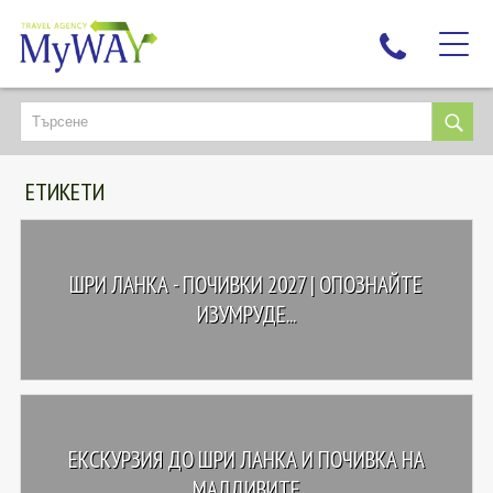
НАЙ-ТЪРСЕНИ
ДЕСТИНАЦИИ
ЕТИКЕТИ
ЕКЗОТИЧНИ ПОЧИВКИ
TAILOR MADE
КРУИЗИ
ШРИ ЛАНКА - ПОЧИВКИ 2027 | ОПОЗНАЙТЕ
НОВА ГОДИНА
ИЗУМРУДЕ...
ПЪТУВАЙТЕ С ДЕЦА
ЛЮБОПИТНО
ЗА НАС
ЕКСКУРЗИЯ ДО ШРИ ЛАНКА И ПОЧИВКА НА
КОНТАКТИ
МАЛДИВИТЕ