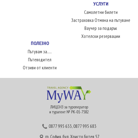
УСЛУГИ
Самолетни билети
Застраховка Отмяна на пътуване
Ваучер за подарък
Хотелски резервации
ПОЛЕЗНО
Пътувам за.....
Пътеводител
Отзиви от клиенти
ЛИЦЕНЗ за туроператор
и турагент № РК-01-7582
0877 995 633
,
0877 995 683
гр. София, бул. Христо Ботев 57