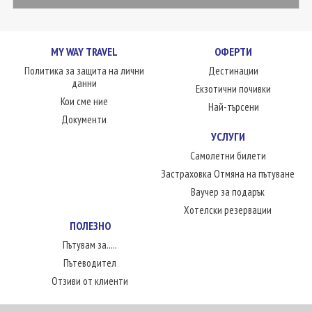
MY WAY TRAVEL
ОФЕРТИ
Политика за защита на лични
Дестинации
данни
Екзотични почивки
Кои сме ние
Най-търсени
Документи
УСЛУГИ
Самолетни билети
Застраховка Отмяна на пътуване
Ваучер за подарък
Хотелски резервации
ПОЛЕЗНО
Пътувам за.....
Пътеводител
Отзиви от клиенти