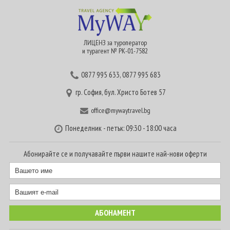
ЛИЦЕНЗ за туроператор
и турагент № РК-01-7582
0877 995 633
,
0877 995 683
гр. София, бул. Христо Ботев 57
office@mywaytravel.bg
Понеделник - петък: 09:30 - 18:00 часа
Абонирайте се и получавайте първи нашите най-нови оферти