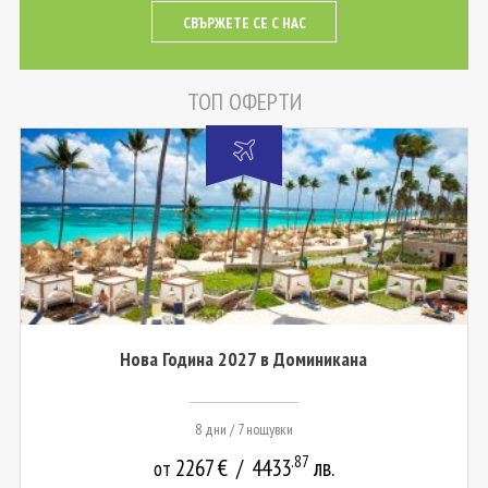
СВЪРЖЕТЕ СЕ С НАС
ТОП ОФЕРТИ
Нова Година 2027 в Доминикана
8 дни / 7 нощувки
.87
2267
€
/
4433
лв.
от