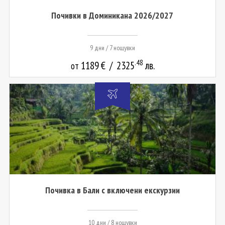
Почивки в Доминикана 2026/2027
9 дни / 7 нощувки
.48
1189
€
/
2325
лв.
от
Почивка в Бали с включени екскурзии
10 дни / 8 нощувки