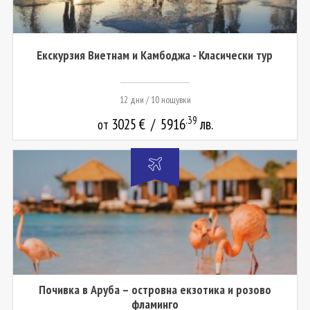
Екскурзия Виетнам и Камбоджа - Класически тур
12 дни / 10 нощувки
.39
3025
€
/
5916
лв.
от
Почивка в Аруба – островна екзотика и розово
фламинго