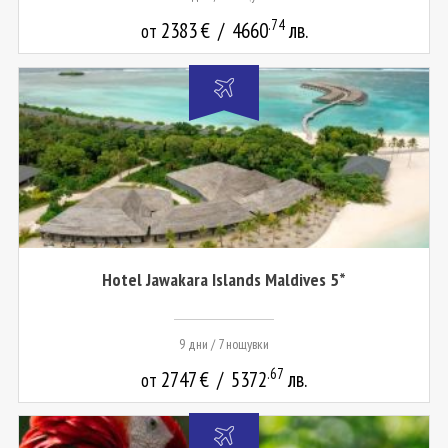
.74
2383
€
/
4660
лв.
от
Hotel Jawakara Islands Maldives 5*
9 дни / 7 нощувки
.67
2747
€
/
5372
лв.
от