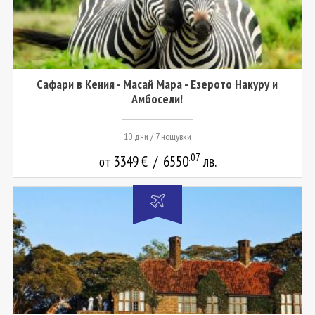
Сафари в Кения - Масай Мара - Езерото Накуру и
Амбосели!
10 дни / 7 нощувки
.07
3349
€
/
6550
лв.
от