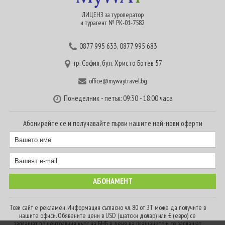
ЛИЦЕНЗ за туроператор
и турагент № РК-01-7582
0877 995 633
,
0877 995 683
гр. София, бул. Христо Ботев 57
office@mywaytravel.bg
Понеделник - петък: 09:30 - 18:00 часа
Абонирайте се и получавайте първи нашите най-нови оферти
Този сайт е рекламен. Информация съгласно чл. 80 от ЗТ може да получите в
нашите офиси. Обявените цени в USD (щатски долар) или € (евро) се
заплащат по централния курс на БНБ в деня на плащането и се заплащат