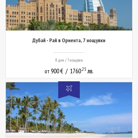
Дубай - Рай в Ориента, 7 нощувки
8 дни / 7 нощувки
.25
900
€
/
1760
лв.
от