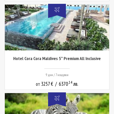
Hotel Cora Cora Maldives 5* Premium All Inclusive
9 дни / 7 нощувки
.14
3257
€
/
6370
лв.
от