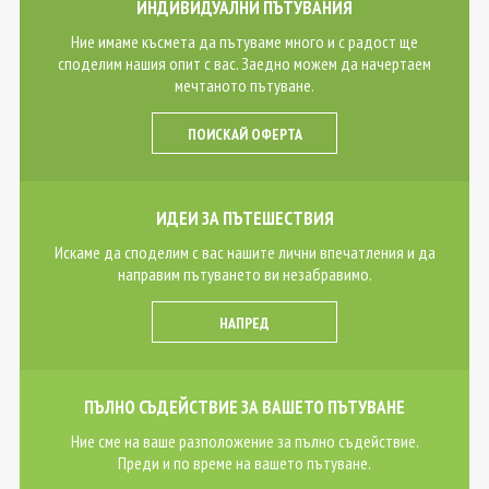
ИНДИВИДУАЛНИ ПЪТУВАНИЯ
Ние имаме късмета да пътуваме много и с радост ще
споделим нашия опит с вас. Заедно можем да начертаем
мечтаното пътуване.
ПОИСКАЙ ОФЕРТА
ИДЕИ ЗА ПЪТЕШЕСТВИЯ
Искаме да споделим с вас нашите лични впечатления и да
направим пътуването ви незабравимо.
НАПРЕД
ПЪЛНО СЪДЕЙСТВИЕ ЗА ВАШЕТО ПЪТУВАНЕ
Ние сме на ваше разположение за пълно съдействие.
Преди и по време на вашето пътуване.