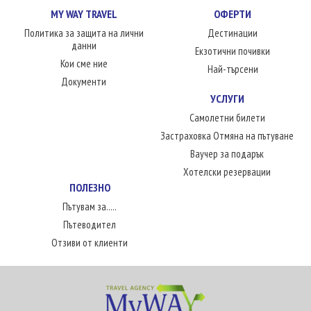
MY WAY TRAVEL
ОФЕРТИ
Политика за защита на лични
Дестинации
данни
Екзотични почивки
Кои сме ние
Най-търсени
Документи
УСЛУГИ
Самолетни билети
Застраховка Отмяна на пътуване
Ваучер за подарък
Хотелски резервации
ПОЛЕЗНО
Пътувам за.....
Пътеводител
Отзиви от клиенти