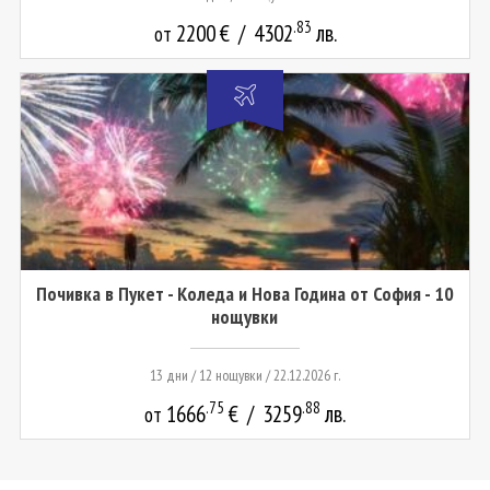
.83
2200
€
/
4302
лв.
от
Почивка в Пукет - Коледа и Нова Година от София - 10
нощувки
13 дни / 12 нощувки / 22.12.2026 г.
.75
.88
1666
€
/
3259
лв.
от