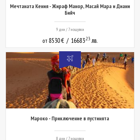
Мечтаната Кения - Жираф Манор, Масай Мара и Диани
Бийч
9 дни / 7 нощувки
.23
8530
€
/
16683
лв.
от
Мароко - Приключение в пустинята
8 дни / 7 нощувки