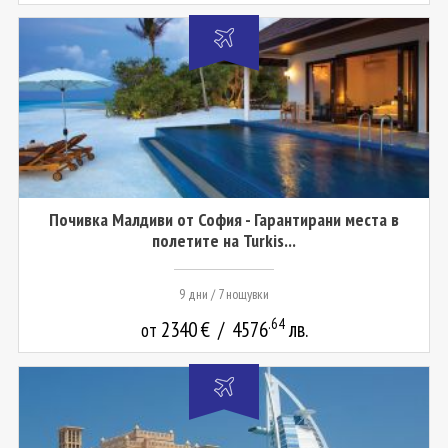
Почивка Малдиви от София - Гарантирани места в
полетите на Turkis...
9 дни / 7 нощувки
.64
2340
€
/
4576
лв.
от