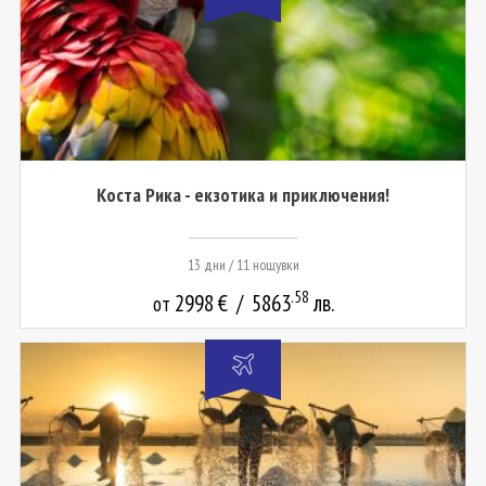
Коста Рика - екзотика и приключения!
13 дни / 11 нощувки
.58
2998
€
/
5863
лв.
от