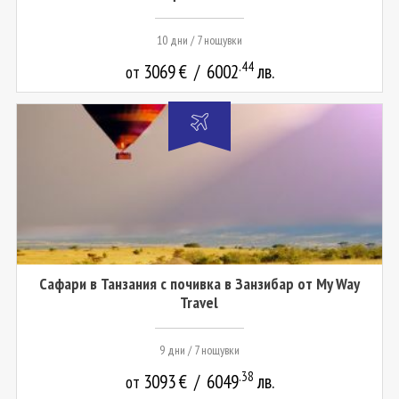
10 дни / 7 нощувки
.44
3069
€
/
6002
лв.
от
Сафари в Танзания с почивка в Занзибар от My Way
Travel
9 дни / 7 нощувки
.38
3093
€
/
6049
лв.
от