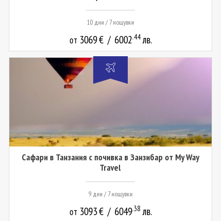
10 дни / 7 нощувки
.44
3069
€
/
6002
лв.
от
Сафари в Танзания с почивка в Занзибар от My Way
Travel
9 дни / 7 нощувки
.38
3093
€
/
6049
лв.
от