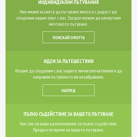
ИНДИВИДУАЛНИ ПЪТУВАНИЯ
Ние имаме късмета да пътуваме много и с радост ще
споделим нашия опит с вас. Заедно можем да начертаем
мечтаното пътуване.
ПОИСКАЙ ОФЕРТА
ИДЕИ ЗА ПЪТЕШЕСТВИЯ
Искаме да споделим с вас нашите лични впечатления и да
направим пътуването ви незабравимо.
НАПРЕД
ПЪЛНО СЪДЕЙСТВИЕ ЗА ВАШЕТО ПЪТУВАНЕ
Ние сме на ваше разположение за пълно съдействие.
Преди и по време на вашето пътуване.