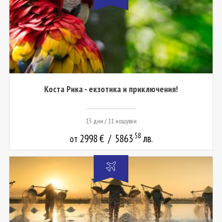
Коста Рика - екзотика и приключения!
13 дни / 11 нощувки
.58
2998
€
/
5863
лв.
от