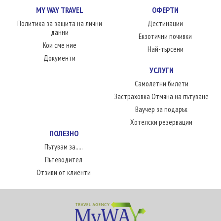
MY WAY TRAVEL
ОФЕРТИ
Политика за защита на лични
Дестинации
данни
Екзотични почивки
Кои сме ние
Най-търсени
Документи
УСЛУГИ
Самолетни билети
Застраховка Отмяна на пътуване
Ваучер за подарък
Хотелски резервации
ПОЛЕЗНО
Пътувам за.....
Пътеводител
Отзиви от клиенти