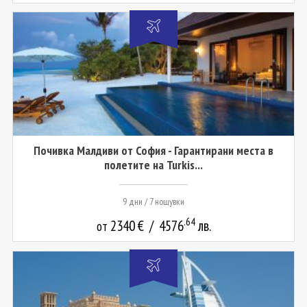
Почивка Малдиви от София - Гарантирани места в
полетите на Turkis...
9 дни / 7 нощувки
.64
2340
€
/
4576
лв.
от