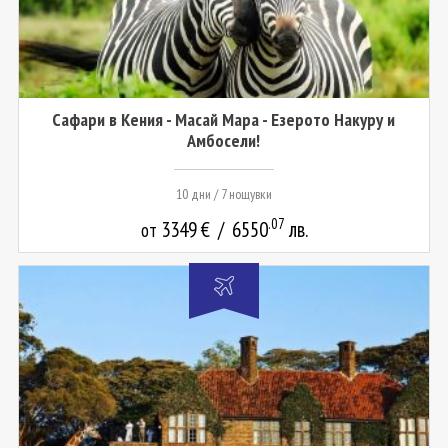
Сафари в Кения - Масай Мара - Езерото Накуру и
Амбосели!
10 дни / 7 нощувки
.07
3349
€
/
6550
лв.
от