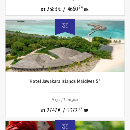
.74
2383
€
/
4660
лв.
от
Hotel Jawakara Islands Maldives 5*
9 дни / 7 нощувки
.67
2747
€
/
5372
лв.
от