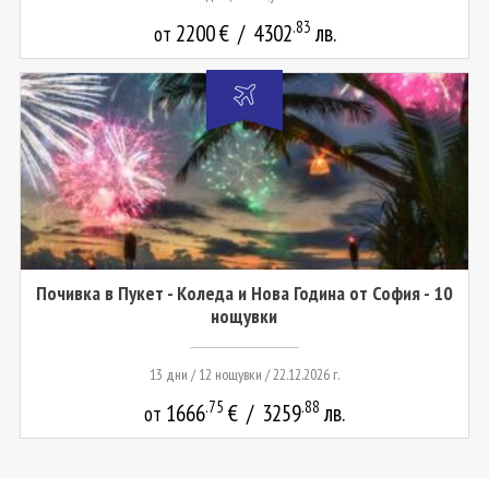
.83
2200
€
/
4302
лв.
от
Почивка в Пукет - Коледа и Нова Година от София - 10
нощувки
13 дни / 12 нощувки / 22.12.2026 г.
.75
.88
1666
€
/
3259
лв.
от