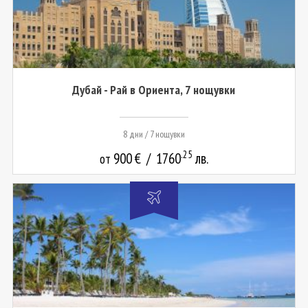
Дубай - Рай в Ориента, 7 нощувки
8 дни / 7 нощувки
.25
900
€
/
1760
лв.
от