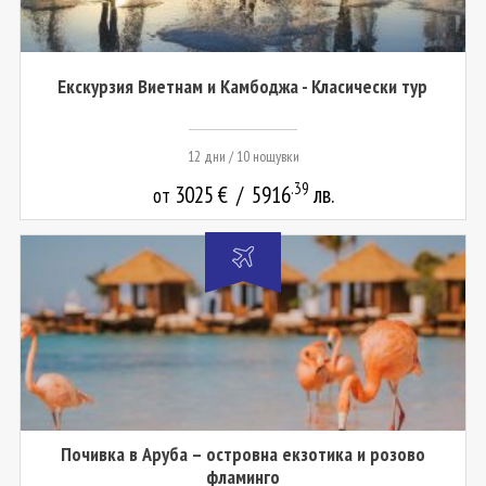
Екскурзия Виетнам и Камбоджа - Класически тур
12 дни / 10 нощувки
.39
3025
€
/
5916
лв.
от
Почивка в Аруба – островна екзотика и розово
фламинго