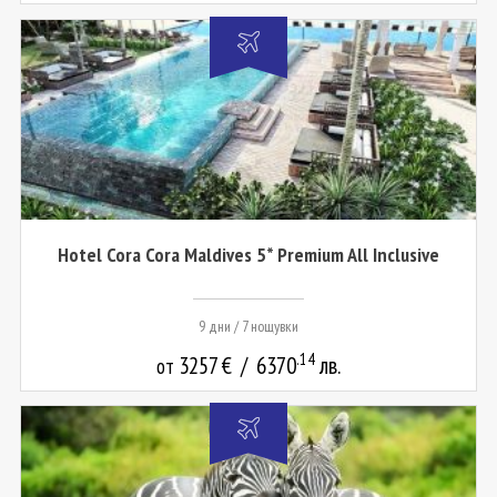
Hotel Cora Cora Maldives 5* Premium All Inclusive
9 дни / 7 нощувки
.14
3257
€
/
6370
лв.
от