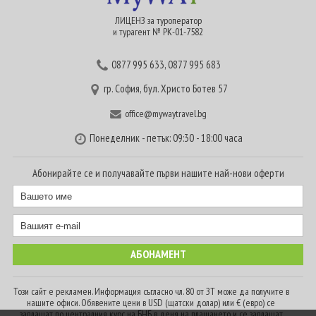
ЛИЦЕНЗ за туроператор
и турагент № РК-01-7582
0877 995 633
,
0877 995 683
гр. София, бул. Христо Ботев 57
office@mywaytravel.bg
Понеделник - петък: 09:30 - 18:00 часа
Абонирайте се и получавайте първи нашите най-нови оферти
Този сайт е рекламен. Информация съгласно чл. 80 от ЗТ може да получите в
нашите офиси. Обявените цени в USD (щатски долар) или € (евро) се
заплащат по централния курс на БНБ в деня на плащането и се заплащат