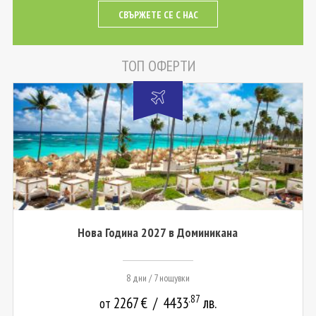
СВЪРЖЕТЕ СЕ С НАС
ТОП ОФЕРТИ
Нова Година 2027 в Доминикана
8 дни / 7 нощувки
.87
2267
€
/
4433
лв.
от