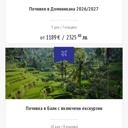
Почивки в Доминикана 2026/2027
9 дни / 7 нощувки
.48
1189
€
/
2325
лв.
от
Почивка в Бали с включени екскурзии
10 дни / 8 нощувки