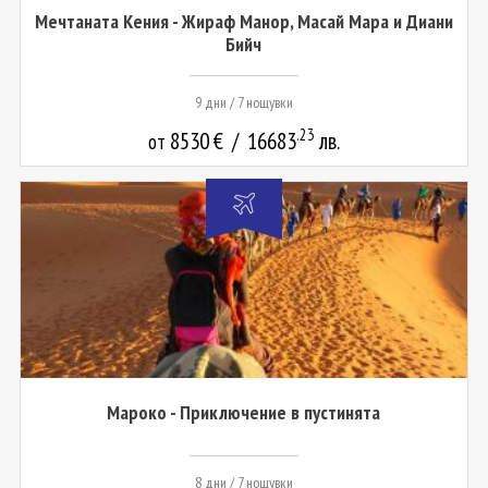
Мечтаната Кения - Жираф Манор, Масай Мара и Диани
Бийч
9 дни / 7 нощувки
.23
8530
€
/
16683
лв.
от
Мароко - Приключение в пустинята
8 дни / 7 нощувки