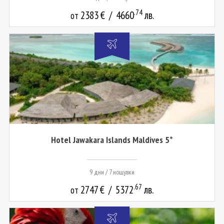
.74
2383
€
/
4660
лв.
от
Hotel Jawakara Islands Maldives 5*
9 дни / 7 нощувки
.67
2747
€
/
5372
лв.
от