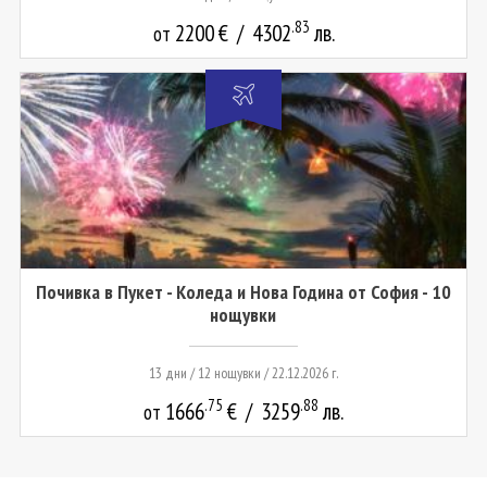
.83
2200
€
/
4302
лв.
от
Почивка в Пукет - Коледа и Нова Година от София - 10
нощувки
13 дни / 12 нощувки / 22.12.2026 г.
.75
.88
1666
€
/
3259
лв.
от