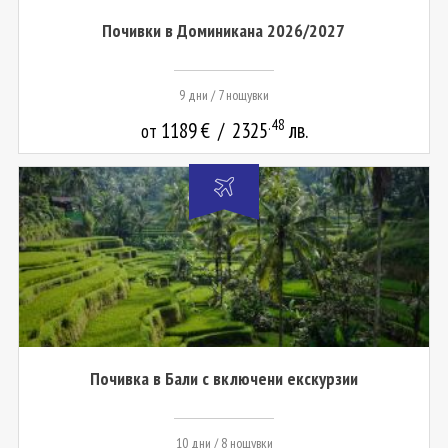
Почивки в Доминикана 2026/2027
9 дни / 7 нощувки
.48
1189
€
/
2325
лв.
от
Почивка в Бали с включени екскурзии
10 дни / 8 нощувки