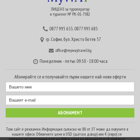
ЛИЦЕНЗ за туроператор
и турагент № РК-01-7582
0877 995 633
,
0877 995 683
гр. София, бул. Христо Ботев 57
office@mywaytravel.bg
Понеделник - петък: 09:30 - 18:00 часа
Абонирайте се и получавайте първи нашите най-нови оферти
Този сайт е рекламен. Информация съгласно чл. 80 от ЗТ може да получите в
нашите офиси. Обявените цени в USD (щатски долар) или € (евро) се
заплащат по централния курс на БНБ в деня на плащането и се заплащат