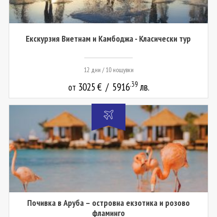
Екскурзия Виетнам и Камбоджа - Класически тур
12 дни / 10 нощувки
.39
3025
€
/
5916
лв.
от
Почивка в Аруба – островна екзотика и розово
фламинго