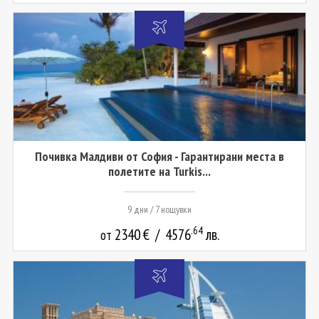
Почивка Малдиви от София - Гарантирани места в
полетите на Turkis...
9 дни / 7 нощувки
.64
2340
€
/
4576
лв.
от