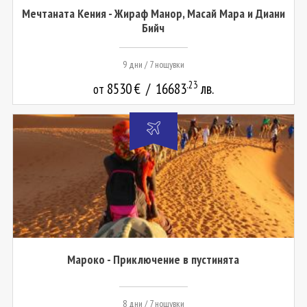
Мечтаната Кения - Жираф Манор, Масай Мара и Диани
Бийч
9 дни / 7 нощувки
.23
8530
€
/
16683
лв.
от
Мароко - Приключение в пустинята
8 дни / 7 нощувки