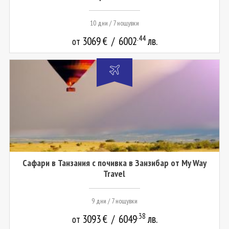
10 дни / 7 нощувки
.44
3069
€
/
6002
лв.
от
Сафари в Танзания с почивка в Занзибар от My Way
Travel
9 дни / 7 нощувки
.38
3093
€
/
6049
лв.
от