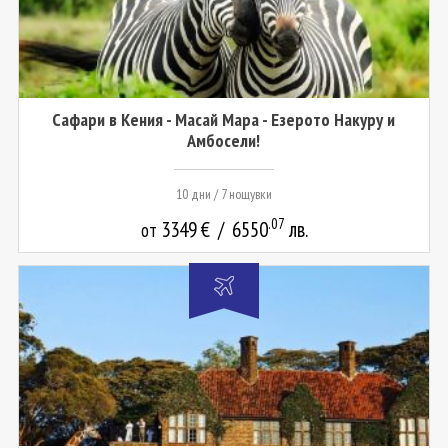
Сафари в Кения - Масай Мара - Езерото Накуру и
Амбосели!
10 дни / 7 нощувки
.07
3349
€
/
6550
лв.
от