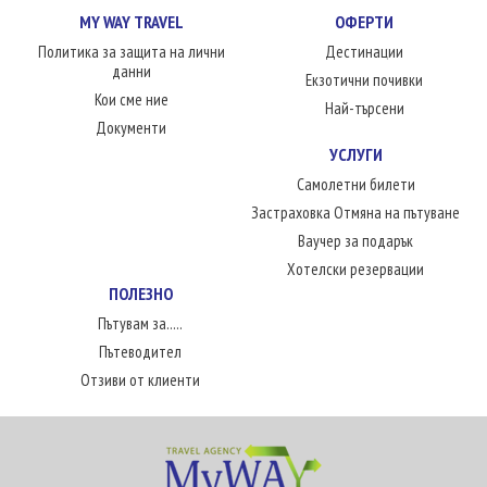
MY WAY TRAVEL
ОФЕРТИ
Политика за защита на лични
Дестинации
данни
Екзотични почивки
Кои сме ние
Най-търсени
Документи
УСЛУГИ
Самолетни билети
Застраховка Отмяна на пътуване
Ваучер за подарък
Хотелски резервации
ПОЛЕЗНО
Пътувам за.....
Пътеводител
Отзиви от клиенти