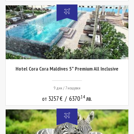
Hotel Cora Cora Maldives 5* Premium All Inclusive
9 дни / 7 нощувки
.14
3257
€
/
6370
лв.
от