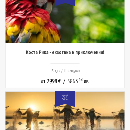
Коста Рика - екзотика и приключения!
13 дни / 11 нощувки
.58
2998
€
/
5863
лв.
от