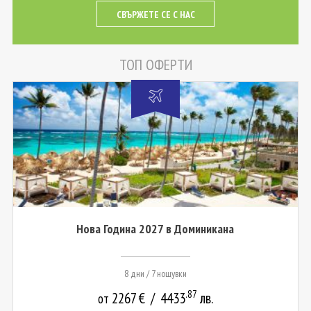
СВЪРЖЕТЕ СЕ С НАС
ТОП ОФЕРТИ
Нова Година 2027 в Доминикана
8 дни / 7 нощувки
.87
2267
€
/
4433
лв.
от