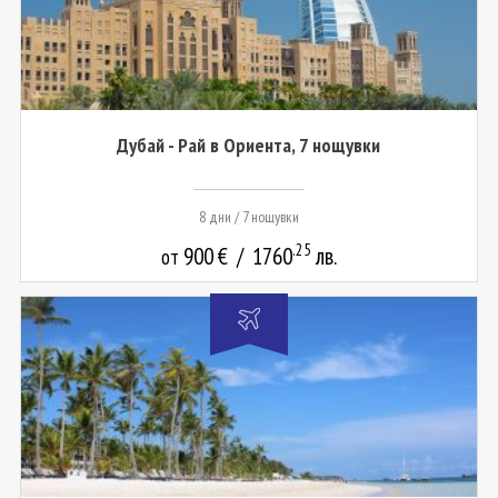
Дубай - Рай в Ориента, 7 нощувки
8 дни / 7 нощувки
.25
900
€
/
1760
лв.
от