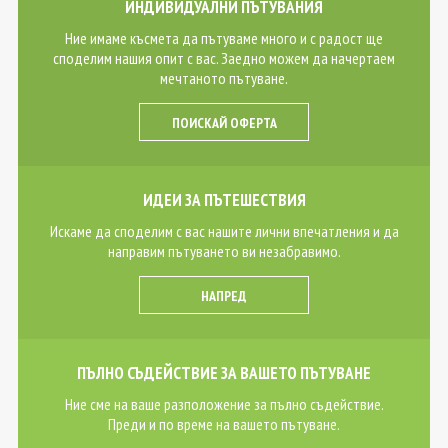
ИНДИВИДУАЛНИ ПЪТУВАНИЯ
Ние имаме късмета да пътуваме много и с радост ще
споделим нашия опит с вас. Заедно можем да начертаем
мечтаното пътуване.
ПОИСКАЙ ОФЕРТА
ИДЕИ ЗА ПЪТЕШЕСТВИЯ
Искаме да споделим с вас нашите лични впечатления и да
направим пътуването ви незабравимо.
НАПРЕД
ПЪЛНО СЪДЕЙСТВИЕ ЗА ВАШЕТО ПЪТУВАНЕ
Ние сме на ваше разположение за пълно съдействие.
Преди и по време на вашето пътуване.