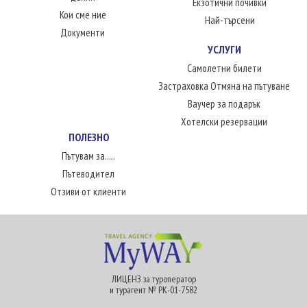
Екзотични почивки
Кои сме ние
Най-търсени
Документи
УСЛУГИ
Самолетни билети
Застраховка Отмяна на пътуване
Ваучер за подарък
Хотелски резервации
ПОЛЕЗНО
Пътувам за.....
Пътеводител
Отзиви от клиенти
ЛИЦЕНЗ за туроператор
и турагент № РК-01-7582