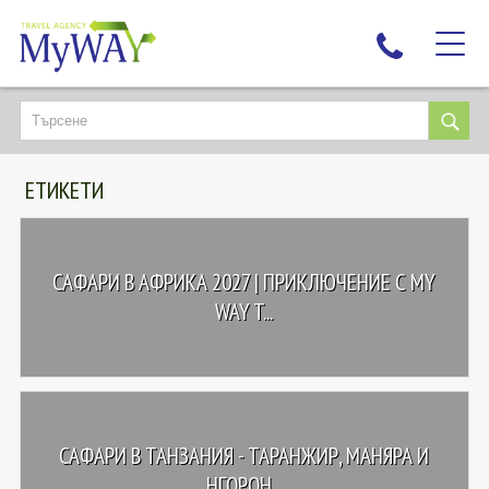
НАЙ-ТЪРСЕНИ
ДЕСТИНАЦИИ
ЕТИКЕТИ
ЕКЗОТИЧНИ ПОЧИВКИ
TAILOR MADE
КРУИЗИ
САФАРИ В АФРИКА 2027 | ПРИКЛЮЧЕНИЕ С MY
НОВА ГОДИНА
WAY T...
ПЪТУВАЙТЕ С ДЕЦА
ЛЮБОПИТНО
ЗА НАС
САФАРИ В ТАНЗАНИЯ - ТАРАНЖИР, МАНЯРА И
КОНТАКТИ
НГОРОН...