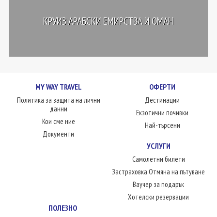
КРУИЗ АРАБСКИ ЕМИРСТВА И ОМАН
MY WAY TRAVEL
ОФЕРТИ
Политика за защита на лични
Дестинации
данни
Екзотични почивки
Кои сме ние
Най-търсени
Документи
УСЛУГИ
Самолетни билети
Застраховка Отмяна на пътуване
Ваучер за подарък
Хотелски резервации
ПОЛЕЗНО