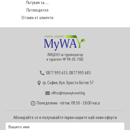
Пътувам за.....
Пътеводител
Отзиви от клиенти
ЛИЦЕНЗ за туроператор
и турагент № РК-01-7582
0877 995 633
,
0877 995 683
гр. София, бул. Христо Ботев 57
office@mywaytravel.bg
Понеделник - петък: 09:30 - 18:00 часа
Абонирайте се и получавайте първи нашите най-нови оферти