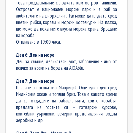
това продължаваме с лодката към остров Таникели.
Островът е национален морски парк и е рай за
любителите на шнорхелинг. Тук може да плувате сред
цветни рибки, корали и морски костенурки. На плажа,
ще може да похапнете вкусна морска храна. Връщане
на кораба.
Отплаване в 19:00 часа.
Ден 6: Ден на море
Ден за слънце, деликатеси, уют, забавления - има от
всичко за всеки на борда на AIDAblu.
Ден 7: Ден на море
Плаване в посока о-в Мавриций. Още един ден сред
Индийския океан и топлия бриз. Това е вашето време
да се отдадете на забавленията, които корабът
предлага на гостите си – готварски курсове,
коктейлни уъркшопи, вечерни представляния, водна
аеробика и др.