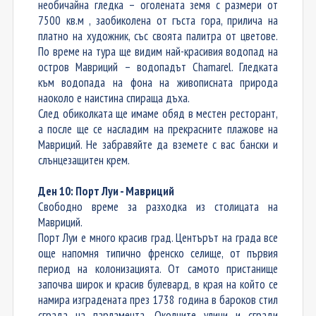
необичайна гледка – оголената земя с размери от
7500 кв.м , заобиколена от гъста гора, прилича на
платно на художник, със своята палитра от цветове.
По време на тура ще види
м
най-красивия водопад на
остров Мавриций – водопадът Chamarel. Гледката
към водопада на фона на живописната природа
наоколо е наистина спираща дъха.
След обиколката ще имаме обяд в местен ресторант,
а после ще се насладим на прекрасните плажове на
Мавриций. Не забравяйте да вземете с вас бански и
слънцезащитен крем.
Ден 10: Порт Луи - Мавриций
Свободно време за разходка из столицата на
Мавриций.
Порт Луи е много красив град. Центърът на града все
още напомня типично френско селище, от първия
период на колонизацията. От самото пристанище
започва широк и красив булевард, в края на който се
намира изградената през
1738
година в
бароков
стил
сграда на
парламента
. Околните улици и сгради