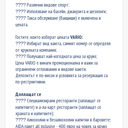
Различни видове спорт;
????
Използване на басейн, джакузита и шезлонги;
????
Такса обслужване (бакшиши) е включена в
????
цената.
Гостите, които изберат цената
VARIO:
Избират вид каюта, самият номер се определя
????
от круизната компания;
Получават най-изгодната цена за круиз;
????
Цена VARIO е винаги промоционална и важи за
ограничени отплавания и видове каюти.
Депозитът е по-висок и условията за резервация са
по-рестриктивни.
Доплащат се
Специализирани ресторанти (заплащат се
????
напитките) и а-ла-карт ресторанти (заплащат се
храната и напитките);
Алкохолни и безалкохолни напитки в баровете;
????
AIDA пакет all inclusive - 400 евро на човек за круиз