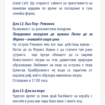
Grand Café. Ще откриете тайните на приготвянето на
ванилови шушулки по време на посещение в тази
семейна ферма.
Ден 12: Льо Пор - Реюнион
Възможност за допълнителна екскурзия
Полудневна екскурзия до вулкана
Питон де ла
Форнез – очаквайте скоро цена
На остров Реюнион има все още действащ вулкан -
Питон де ла Форнез. Важно е да стигне
м
там рано
сутринта , още преди облаците да са закрили
божествените гледки на тези удивителни природни
образования. Любимият ни плаж на острова е плаж
Ермитаж. Крайбрежните му води са защитени от
коралов риф, който образува живописна лагуна.
Отплаване в 17:00 часа.
Ден 13: Ден на море
Чудесно време за плаж край басейните на кораба с
коктейл в ръка или чаша бяло вино с много лед.