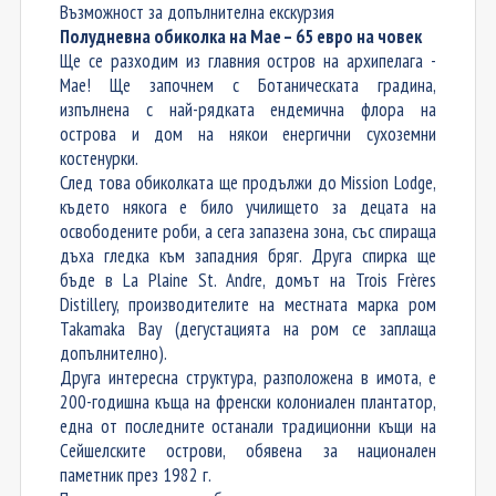
Възможност за допълнителна екскурзия
Полудневна обиколка на Мае – 65 евро на човек
Ще се разходим из
главния остров на архипелага
-
Мае
!
Ще започнем с
Ботаническата градина,
изпълнена с най-рядката ендемична флора на
острова и дом на някои енергични сухоземни
костенурки.
След това обиколката ще продължи до Mission Lodge,
където
някога
е било училище
то
за децата на
освободените роби,
а
сега запазена зона
,
със спираща
дъха гледка към западния бряг. Друга спирка ще
бъде в La Plaine St. Andre, домът на Trois Frères
Distillery, производителите на местната марка ром
Takamaka Bay
(
дегустация
та
на ром се заплаща
допълнително)
.
Друга интересна структура, разположена в имота, е
200-годишна къща на френски колониален плантатор,
една от последните останали традиционни къщи на
Сейшелските острови, обявена за национален
паметник през 1982 г.