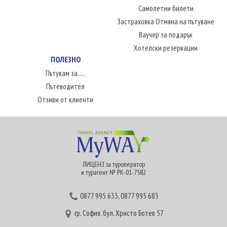
Самолетни билети
Застраховка Отмяна на пътуване
Ваучер за подарък
Хотелски резервации
ПОЛЕЗНО
Пътувам за.....
Пътеводител
Отзиви от клиенти
ЛИЦЕНЗ за туроператор
и турагент № РК-01-7582
0877 995 633
,
0877 995 683
гр. София, бул. Христо Ботев 57