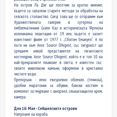
На остров Ла Диг ще посетим за кратко имение,
където са запазени
старите методи за обработка на
селското стопанство.
След това ще се отправим към
Художествената галерия в сутерена на
емблематичния Grann
Kaz
и
историческа
та
Френска
колониална плантаци
я
от 19 век, където е заснет
известният филм от 1977 г. „Сбогом Емануел“.
А
по
пътя ни към Anse
Source
D’Argent
, със сигурност ще
срещнем някой представител на гигантските
костенурк
и.
Anse
Source
D’Argent,
който е в топ 10 на
най-
прекрасните
плажове в света,
е
известен със
своите живописни камъни, оформени в кристално
чистите води.
Препоръки
- л
еко ежедневно облекло (тениска)
,
у
добни маратонки за обувки
, б
ански костюм и
комплект за гмуркане с шнорхел
, с
лънцезащитен крем
,
к
амера
Ден 16: Мае - Сейшелските острови
Напускане на кораба.