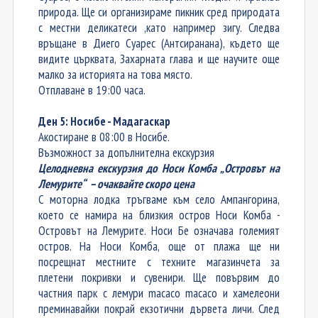
природа. Ще си организираме пикник сред природата
с местни деликатеси ,като например зигу. Следва
връщане в Диего Суарес (Антсиранана), където ще
видите църквата, Захарната глава и ще научите още
малко за историята на това място.
Отплаване в 19:00 часа.
Ден 5: Носибе - Мадагаскар
Акостиране в 08:00 в Носибе.
Възможност за допълнителна екскурзия
Целодневна екскурзия до Носи Комба „Островът на
Лемурите“
– очаквайте скоро цена
С моторна лодка тръгваме към село Ампангорина,
което се намира на близкия остров Носи Комба
-
Островът на Лемурите. Носи Бе означава големият
остров. На Носи Комба, още от плажа ще ни
посрещнат местните с техните магазинчета за
плетени покривки и сувенири. Ще повървим до
частния парк с лемури macaco macaco и хамелеони
преминавайки покрай екзотични дървета личи. След