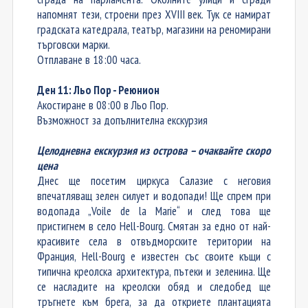
напомнят тези, строени през
XVIII век
. Тук се намират
градската
катедрала
,
театър
, магазини на реномирани
търговски марки.
Отплаване в 18:00 часа.
Ден 11: Льо Пор - Реюнион
Акостиране в 08:00 в Льо Пор.
Възможност за допълнителна екскурзия
Целодневна екскурзия из острова – очаквайте скоро
цена
Днес ще посетим циркуса Салазие с неговия
впечатляващ зелен силует и водопади! Ще спрем при
водопада „Voile de la Marie“ и след това ще
пристигнем в село Hell-Bourg. Смятан за едно от най-
красивите села в отвъдморските територии на
Франция, Hell-Bourg е известен със своите къщи с
типична креолска архитектура, пътеки и зеленина. Ще
се насладите на креолски обяд и следобед ще
тръгнете към брега, за да откриете плантацията