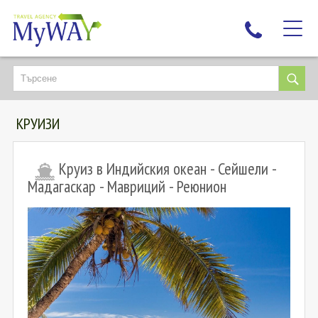
НАЙ-ТЪРСЕНИ
ДЕСТИНАЦИИ
КРУИЗИ
ЕКЗОТИЧНИ ПОЧИВКИ
TAILOR MADE
Круиз в Индийския океан - Сейшели -
КРУИЗИ
Мадагаскар - Мавриций - Реюнион
НОВА ГОДИНА
ПЪТУВАЙТЕ С ДЕЦА
ЛЮБОПИТНО
ЗА НАС
КОНТАКТИ