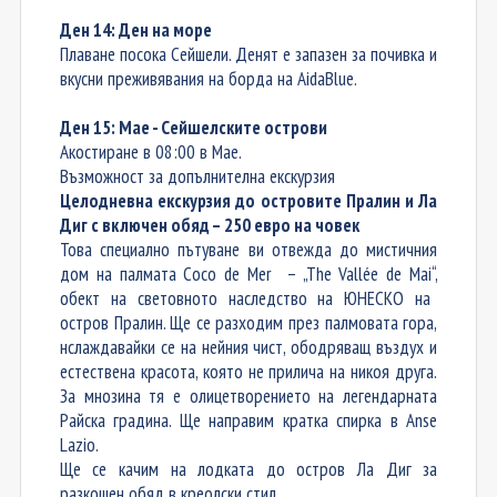
Ден 14: Ден на море
Плаване посока Сейшели. Денят е запазен за почивка и
вкусни преживявания на борда на
AidaBlue.
Ден 15: Мае - Сейшелските острови
Акостиране в 08:00 в Мае.
Възможност за допълнителна екскурзия
Целодневна екскурзия до островите
Пралин и
Ла
Диг
с включен обяд –
250 евро на човек
Това специално пътуване ви отвежда до мистичния
дом на
палмата
Coco de
Mer
– „The Vallée
de
Mai“,
о
бект на световното наследство на ЮНЕСКО на
остров Пралин.
Ще се разходим
през палмова
та
гора
,
нслаждавайки се на
нейния чист, ободряващ въздух и
естествена красота, която не прилича на никоя друга.
За мнозина тя е олицетворението на
легендарната
Райска градина.
Ще направим
кратка спирка в Anse
Lazio
.
Ще се качим
на лодката до остров Ла Диг за
разкошен обяд в креолски стил.