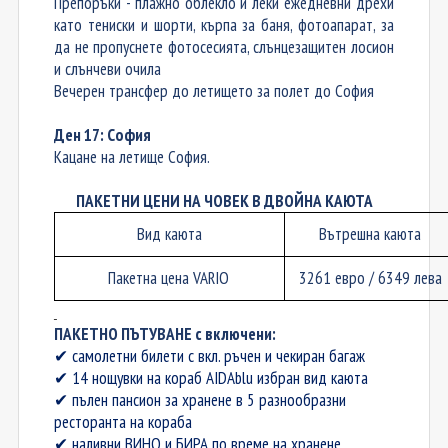
Препоръки
- п
лажно облекло и леки ежедневни дрехи
като тениски и шорти
, к
ърпа за баня
, ф
отоапарат, за
да не пропуснете фотосесията
, с
лънцезащитен лосион
и слънчеви очила
Вечерен трансфер до летището за полет до София
Ден 17: София
Кацане на летище София.
ПАКЕТНИ ЦЕНИ НА ЧОВЕК
В ДВОЙНА КАЮТА
Вид каюта
Вътрешна каюта
Пакетна цена
VARIO
3261
евро
/ 6349 лева
ПAКЕТНО ПЪТУВАНЕ с включени:
самолетни билети с вкл. ръчен и чекиран багаж
✔
14 нощувки на кораб AIDAblu
избран вид каюта
✔
пълен пансион за хранене в
5 разнообразни
✔
ресторанта на кораба
наливни ВИНО и БИРА по време на хранене
✔