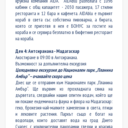
круизна компания AIDA. AIDAblu разполага с 1096
кабини с общ капацитет - 2050 пасажера, 17 стилни
ресторанта и 12 бара и кафенета. AIDAblu е първият
кораб в света със собствена пивоварна, а бирата,
която се приготвя в нея е БОНУС за гостите на
кораба и се сервира безплатно в бюфетния ресторант
на кораба.
Ден 4: Антсиранана - Мадагаскар
Акостиране в 09:00 в
Ан
тс
иранана
.
Възможност за допълнителна екскурзия
Целодневна екскурзия до Национален парк „Планина
Амбър“ – очаквайте скоро цена
Днес ще се отправим към Национален парк „Планина
Амбър“. Ще вървим из прохладната сянка на
дърветата, следвайки нашия опитен водач, който ще
ни покаже ендемичната фауна и флора на Мадагаскар:
геко, брокезия-най-малките хамелеони в света, птици
и лековите растения. Паркът също е богат на
водопади, които доставят вода на град Диего
Суарес, с изключителни панорамни гледки и красива