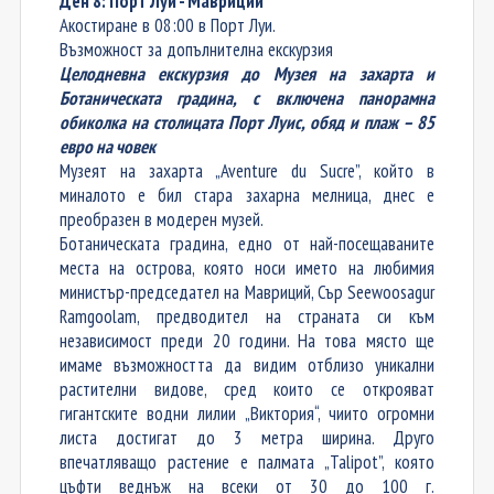
Ден 8: Порт Луи - Мавриций
Акостиране в 08:00 в Порт Луи.
Възможност за допълнителна екскурзия
Целодневна екскурзия до
Музея на захарта и
Ботаническата градина
,
с включена панорамна
обиколка на столицата Порт Луис
, обяд и плаж
–
85
евро на човек
Музеят на захарта „Aventure du Sucre”, който в
миналото е бил стара захарна мелница, днес е
преобразен в модерен музей.
Ботаническата градина, едно от най-посещаваните
места на острова, която носи името на любимия
министър-председател на Мавриций, Сър Seewoosagur
Ramgoolam, предводител на страната си към
независимост преди 20 години. На това място ще
има
ме
възможността да види
м
отблизо уникални
растителни видове, сред които се открояват
гигантските водни лилии „Виктория“, чиито огромни
листа достигат до 3 метра ширина. Друго
впечатляващо растение е палмата „Talipot”, която
цъфти веднъж на всеки от 30 до 100 г.