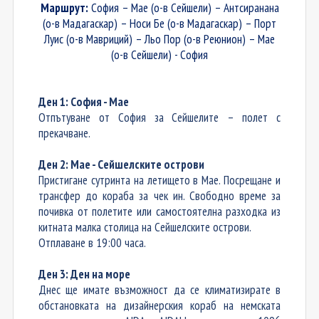
Маршрут:
София –
Мае (о-в Сейшели) – Антсиранана
(о-в Мадагаскар) – Носи Бе (о-в Мадагаскар) – Порт
Луис (о-в Мавриций)
–
Л
ьо
Пор (о-в Реюнион) – Мае
(о-в Сейшели)
-
София
Ден 1: София - Мае
Отпътуване от София за Сейшелите
–
полет с
прекачване.
Ден 2: Мае - Сейшелските острови
Пристигане сутринта на летището в Мае. Посрещане и
трансфер до кораба за чек ин. Свободно време за
почивка от полетите или самостоятелна разходка из
китната малка столица на Сейшелските острови.
Отплаване в 19:00 часа.
Ден 3: Ден на море
Днес ще имате възможност да се климатизирате в
обстановката на дизайнерския кораб на немската