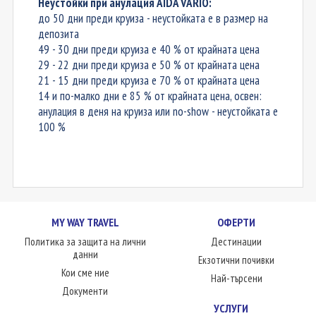
Неустойки при анулация AIDA VARIO:
до 50 дни преди круиза - неустойката е в размер на
депозита
49 - 30 дни преди круиза е 40 % от крайната цена
29 - 22 дни преди круиза е 50 % от крайната цена
21 - 15 дни преди круиза е 70 % от крайната цена
14 и по-малко дни е 85 % от крайната цена, освен:
анулация в деня на круиза или no-show - неустойката е
100
%
MY WAY TRAVEL
ОФЕРТИ
Политика за защита на лични
Дестинации
данни
Екзотични почивки
Кои сме ние
Най-търсени
Документи
УСЛУГИ