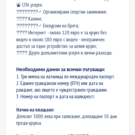
️ СПА услуги;
⛲
️ Организирани спортни занимания;
????????
‍♂
Казино;
????
️ Екскурзии на брега;
????????
‍♂
Интернет
-
около 120 евро е за круиз без
????
видео и около 180 евро с видео - неограничен
достъп за едно устройство за целия круиз;
Други допълнителни услуги и лични разходи.
????
Необходими данни за всички пътуващи:
1. Три имена на латиница по международен паспорт.
2. Единен граждански номер (ЕГН) или дата на
раждане, ако лицето е чуждестранен гражданин.
3. Номер на паспорт и дата на валидност.
Начин на плащане
:
Депозит 3000 лева
при записване
, доплащане 50 дни
преди круиза.