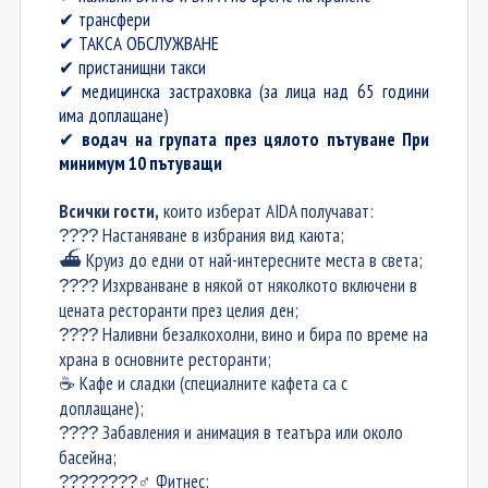
трансфери
✔
ТАКСА ОБСЛУЖВАНЕ
✔
пристанищни такси
✔
медицинска застраховка
(за лица над 65 години
✔
има доплащане)
водач на групата през цялото пътуване При
✔
минимум 10 пътуващи
Всички гости,
които изберат AIDA получават:
Настаняване в избрания вид каюта;
????
Круиз до едни от най-интересните места в света;
⛴
Изхрванване в някой от няколкото включени в
????
цената ресторанти през целия ден;
Наливни безалкохолни, вино и бира по време на
????
храна в основните ресторанти;
️ Кафе и сладки (специалните кафета са с
☕
доплащане);
Забавления и анимация в театъра или около
????
басейна;
️ Фитнес;
????????
‍♂