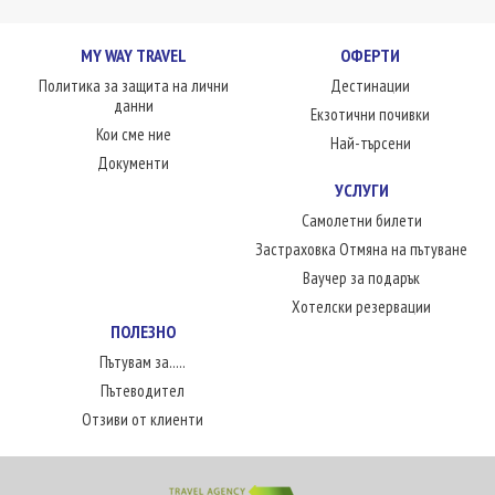
MY WAY TRAVEL
ОФЕРТИ
Политика за защита на лични
Дестинации
данни
Екзотични почивки
Кои сме ние
Най-търсени
Документи
УСЛУГИ
Самолетни билети
Застраховка Отмяна на пътуване
Ваучер за подарък
Хотелски резервации
ПОЛЕЗНО
Пътувам за.....
Пътеводител
Отзиви от клиенти