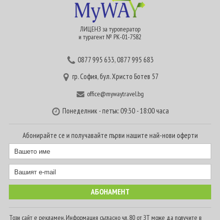
ЛИЦЕНЗ за туроператор
и турагент № РК-01-7582
0877 995 633
,
0877 995 683
гр. София, бул. Христо Ботев 57
office@mywaytravel.bg
Понеделник - петък: 09:30 - 18:00 часа
Абонирайте се и получавайте първи нашите най-нови оферти
Този сайт е рекламен. Информация съгласно чл. 80 от ЗТ може да получите в