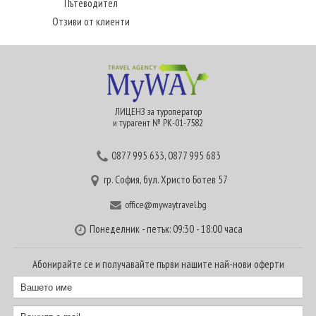
Пътеводител
Отзиви от клиенти
ЛИЦЕНЗ за туроператор
и турагент № РК-01-7582
0877 995 633
,
0877 995 683
гр. София, бул. Христо Ботев 57
office@mywaytravel.bg
Понеделник - петък: 09:30 - 18:00 часа
Абонирайте се и получавайте първи нашите най-нови оферти