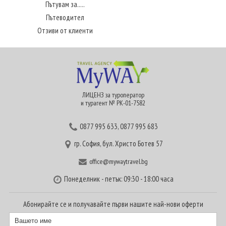
Пътувам за.....
Пътеводител
Отзиви от клиенти
ЛИЦЕНЗ за туроператор
и турагент № РК-01-7582
0877 995 633
,
0877 995 683
гр. София, бул. Христо Ботев 57
office@mywaytravel.bg
Понеделник - петък: 09:30 - 18:00 часа
Абонирайте се и получавайте първи нашите най-нови оферти