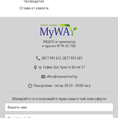
Пътеводител
Отзиви от клиенти
ЛИЦЕНЗ за туроператор
и турагент № РК-01-7582
0877 995 633
,
0877 995 683
гр. София, бул. Христо Ботев 57
office@mywaytravel.bg
Понеделник - петък: 09:30 - 18:00 часа
Абонирайте се и получавайте първи нашите най-нови оферти