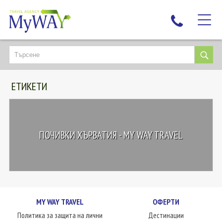
НАЙ-ТЪРСЕНИ
ДЕСТИНАЦИИ
ЕТИКЕТИ
ЕКЗОТИЧНИ ПОЧИВКИ
TAILOR MADE
КРУИЗИ
ПОЧИВКИ ХЪРВАТИЯ - MY WAY TRAVEL
НОВА ГОДИНА
ПЪТУВАЙТЕ С ДЕЦА
ЛЮБОПИТНО
ЗА НАС
MY WAY TRAVEL
ОФЕРТИ
КОНТАКТИ
Политика за защита на лични
Дестинации