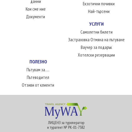
данни
Екзотични почивки
Кои сме ние
Най-търсени
Документи
УСЛУГИ
Самолетни билети
Застраховка Отмяна на пътуване
Ваучер за подарък
Хотелски резервации
ПОЛЕЗНО
Пътувам за.....
Пътеводител
Отзиви от клиенти
ЛИЦЕНЗ за туроператор
и турагент № РК-01-7582