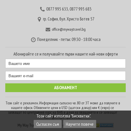
0877 995 633
,
0877 995 683
гр. София, бул. Христо Ботев 57
office@mywaytravel.bg
Понеделник - петък: 09:30 - 18:00 часа
Абонирайте се и получавайте първи нашите най-нови оферти
Този сайт е рекламен. Информация съгласно чл. 80 от ЗТ може да получите в
нашите офиси. Обявените цени в USD (щатски долар) или € (евро) се
заплащат по централния курс на БНБ в деня на плащането и се заплащат
Този сайт използва "Бисквитки".
към туроператора в лева.
Съгласен съм
Научете повече
My Way Travel © 2016. Всички права запазени