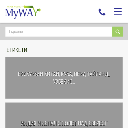
НАЙ-ТЪРСЕНИ
ДЕСТИНАЦИИ
ЕТИКЕТИ
ЕКЗОТИЧНИ ПОЧИВКИ
TAILOR MADE
КРУИЗИ
ЕКСКУРЗИИ КИТАЙ, КУБА, ПЕРУ, ТАЙЛАНД,
НОВА ГОДИНА
УЗБЕКИС...
ПЪТУВАЙТЕ С ДЕЦА
ЛЮБОПИТНО
ЗА НАС
КОНТАКТИ
ИНДИЯ И НЕПАЛ С ПОЛЕТ НАД ЕВЕРЕСТ