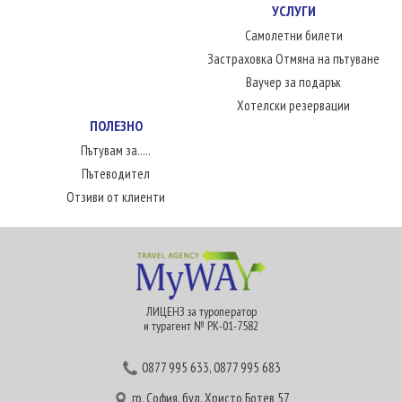
УСЛУГИ
Самолетни билети
Застраховка Отмяна на пътуване
Ваучер за подарък
Хотелски резервации
ПОЛЕЗНО
Пътувам за.....
Пътеводител
Отзиви от клиенти
ЛИЦЕНЗ за туроператор
и турагент № РК-01-7582
0877 995 633
,
0877 995 683
гр. София, бул. Христо Ботев 57