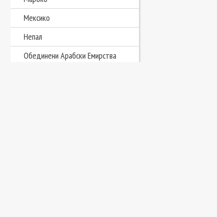
Мексико
Непал
Обединени Арабски Емирства
Оман
Перу
Сейшелски острови
Сингапур
Тайланд
Танзания
Тунис
Узбекистан