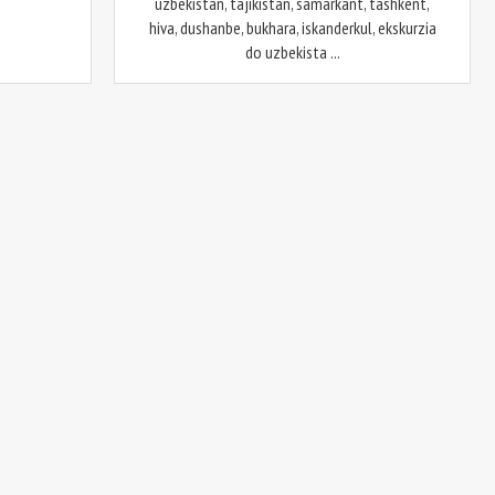
uzbekistan, tajikistan, samarkant, tashkent,
hiva, dushanbe, bukhara, iskanderkul, ekskurzia
do uzbekista ...