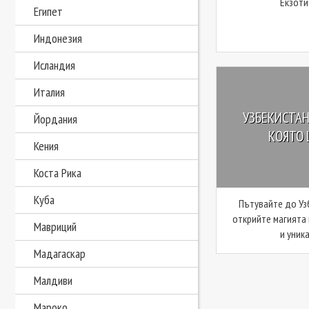
Екзоти
Египет
Индонезия
Исландия
Италия
УЗБЕКИСТАН 
Йордания
КОЯТО 
Кения
Коста Рика
Куба
Пътувайте до Узб
открийте магията 
Мавриций
и уника
Мадагаскар
Малдиви
Мароко