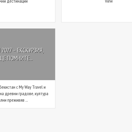
чни дестинации
View
2027 – ЕКСКУРЗИЯ,
ЩЕ ПОМНИТЕ...
екистан с My Way Travel и
на древни градове, култура
лни преживяв ...