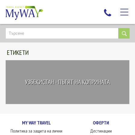
НАЙ-ТЪРСЕНИ
ДЕСТИНАЦИИ
ЕТИКЕТИ
ЕКЗОТИЧНИ ПОЧИВКИ
TAILOR MADE
КРУИЗИ
УЗБЕКИСТАН - ПЪТЯТ НА КОПРИНАТА
НОВА ГОДИНА
ПЪТУВАЙТЕ С ДЕЦА
ЛЮБОПИТНО
ЗА НАС
MY WAY TRAVEL
ОФЕРТИ
КОНТАКТИ
Политика за защита на лични
Дестинации