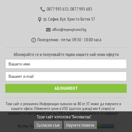
0877 995 633
,
0877 995 683
гр. София, бул. Христо Ботев 57
office@mywaytravel.bg
Понеделник - петък: 09:30 - 18:00 часа
Абонирайте се и получавайте първи нашите най-нови оферти
Този сайт е рекламен. Информация съгласно чл. 80 от ЗТ може да получите в
нашите офиси. Обявените цени в USD (щатски долар) или € (евро) се
заплащат по централния курс на БНБ в деня на плащането и се заплащат
Този сайт използва "Бисквитки".
към туроператора в лева.
Съгласен съм
Научете повече
My Way Travel © 2016. Всички права запазени