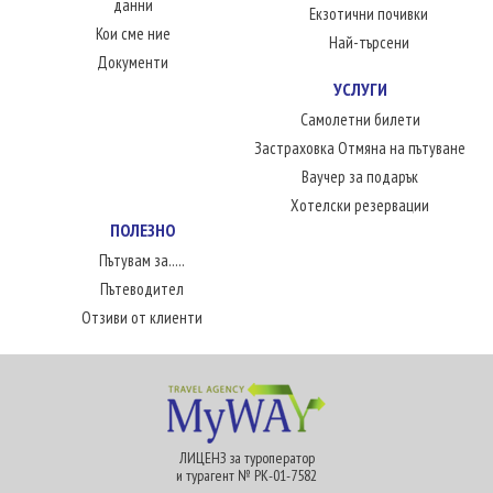
данни
Екзотични почивки
Кои сме ние
Най-търсени
Документи
УСЛУГИ
Самолетни билети
Застраховка Отмяна на пътуване
Ваучер за подарък
Хотелски резервации
ПОЛЕЗНО
Пътувам за.....
Пътеводител
Отзиви от клиенти
ЛИЦЕНЗ за туроператор
и турагент № РК-01-7582