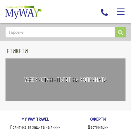
НАЙ-ТЪРСЕНИ
ДЕСТИНАЦИИ
ЕТИКЕТИ
ЕКЗОТИЧНИ ПОЧИВКИ
TAILOR MADE
КРУИЗИ
УЗБЕКИСТАН - ПЪТЯТ НА КОПРИНАТА
НОВА ГОДИНА
ПЪТУВАЙТЕ С ДЕЦА
ЛЮБОПИТНО
ЗА НАС
MY WAY TRAVEL
ОФЕРТИ
КОНТАКТИ
Политика за защита на лични
Дестинации