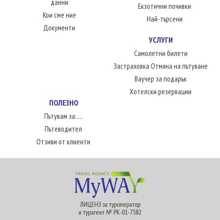
данни
Екзотични почивки
Кои сме ние
Най-търсени
Документи
УСЛУГИ
Самолетни билети
Застраховка Отмяна на пътуване
Ваучер за подарък
Хотелски резервации
ПОЛЕЗНО
Пътувам за.....
Пътеводител
Отзиви от клиенти
ЛИЦЕНЗ за туроператор
и турагент № РК-01-7582