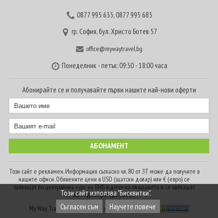
0877 995 633
,
0877 995 683
гр. София, бул. Христо Ботев 57
office@mywaytravel.bg
Понеделник - петък: 09:30 - 18:00 часа
Абонирайте се и получавайте първи нашите най-нови оферти
Този сайт е рекламен. Информация съгласно чл. 80 от ЗТ може да получите в
нашите офиси. Обявените цени в USD (щатски долар) или € (евро) се
заплащат по централния курс на БНБ в деня на плащането и се заплащат
Този сайт използва "Бисквитки".
към туроператора в лева.
Съгласен съм
Научете повече
My Way Travel © 2016. Всички права запазени