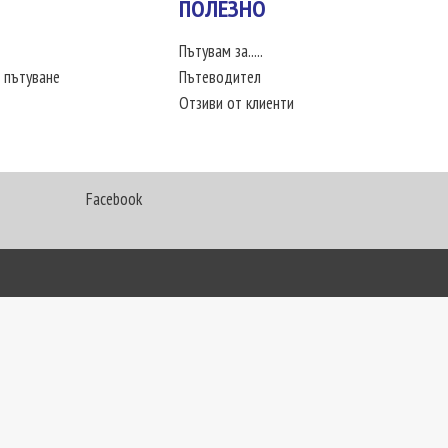
ПОЛЕЗНО
Пътувам за.....
 пътуване
Пътеводител
Отзиви от клиенти
Facebook
My Way Travel © 2016. Всички права запазени