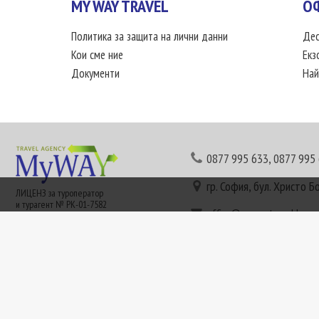
MY WAY TRAVEL
О
Политика за защита на лични данни
Дес
Кои сме ние
Екз
Документи
Най
0877 995 633
,
0877 995
гр. София, бул. Христо Б
ЛИЦЕНЗ за туроператор
и турагент № РК-01-7582
office@mywaytravel.bg
Понеделник - петък: 09:
Този сайт е рекламен. Информация съгласно чл. 80 от ЗТ може да получите в наши
или € (евро) се заплащат по централния курс на БНБ в деня на плащането и се зап