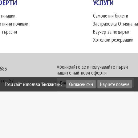
ФЕРТИ
УСЛУГИ
тинации
Самолетни билети
отични почивки
Застраховка Отмяна на
-търсени
Ваучер за подарък
Хотелски резервации
Абонирайте се и получавайте първи
 683
нашите най-нови оферти
отев 57
Този сайт използва "Бисквитки".
Съгласен съм
Научете повече
30 - 18:00 часа
те офиси. Обявените цени в USD (щатски долар)
лащат към туроператора в лева.