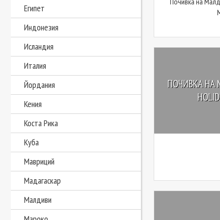
Почивка на Малд
Египет
M
Индонезия
Исландия
Италия
ПОЧИВКА НА 
Йордания
HOLIDA
Кения
Коста Рика
Куба
Мавриций
Мадагаскар
Малдиви
Мароко