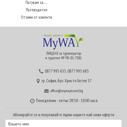
Пътувам за.....
Пътеводител
Отзиви от клиенти
ЛИЦЕНЗ за туроператор
и турагент № РК-01-7582
0877 995 633
,
0877 995 683
гр. София, бул. Христо Ботев 57
office@mywaytravel.bg
Понеделник - петък: 09:30 - 18:00 часа
Абонирайте се и получавайте първи нашите най-нови оферти