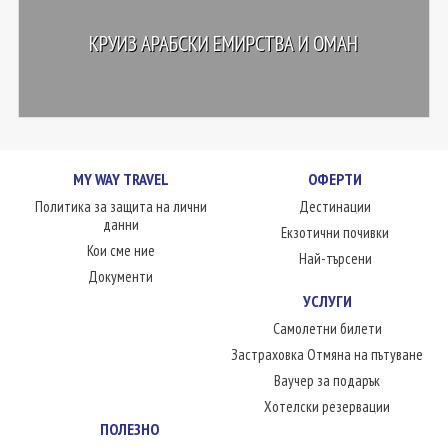
КРУИЗ АРАБСКИ ЕМИРСТВА И ОМАН
MY WAY TRAVEL
ОФЕРТИ
Политика за защита на лични
Дестинации
данни
Екзотични почивки
Кои сме ние
Най-търсени
Документи
УСЛУГИ
Самолетни билети
Застраховка Отмяна на пътуване
Ваучер за подарък
Хотелски резервации
ПОЛЕЗНО