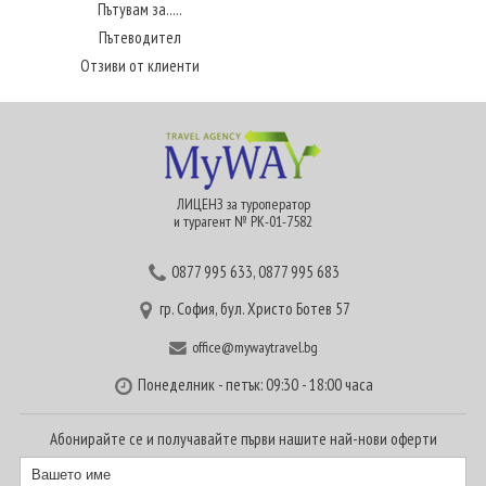
Пътувам за.....
Пътеводител
Отзиви от клиенти
ЛИЦЕНЗ за туроператор
и турагент № РК-01-7582
0877 995 633
,
0877 995 683
гр. София, бул. Христо Ботев 57
office@mywaytravel.bg
Понеделник - петък: 09:30 - 18:00 часа
Абонирайте се и получавайте първи нашите най-нови оферти