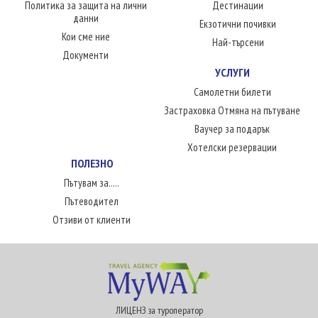
Политика за защита на лични
Дестинации
данни
Екзотични почивки
Кои сме ние
Най-търсени
Документи
УСЛУГИ
Самолетни билети
Застраховка Отмяна на пътуване
Ваучер за подарък
Хотелски резервации
ПОЛЕЗНО
Пътувам за.....
Пътеводител
Отзиви от клиенти
ЛИЦЕНЗ за туроператор