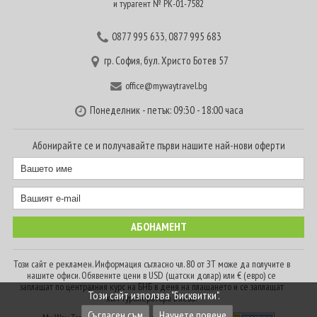
и турагент № РК-01-7582
0877 995 633
,
0877 995 683
гр. София, бул. Христо Ботев 57
office@mywaytravel.bg
Понеделник - петък: 09:30 - 18:00 часа
Абонирайте се и получавайте първи нашите най-нови оферти
Този сайт е рекламен. Информация съгласно чл. 80 от ЗТ може да получите в
нашите офиси. Обявените цени в USD (щатски долар) или € (евро) се
заплащат по централния курс на БНБ в деня на плащането и се заплащат
Този сайт използва "Бисквитки".
към туроператора в лева.
Съгласен съм
Научете повече