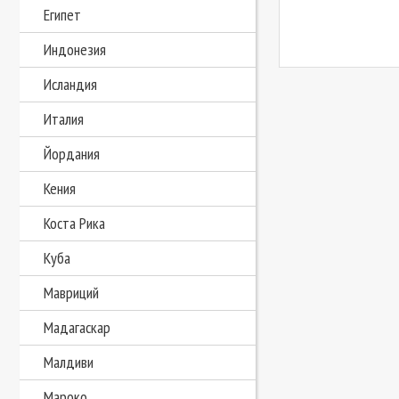
Египет
Индонезия
Исландия
Италия
Йордания
Кения
Коста Рика
Куба
Мавриций
Мадагаскар
Малдиви
Мароко