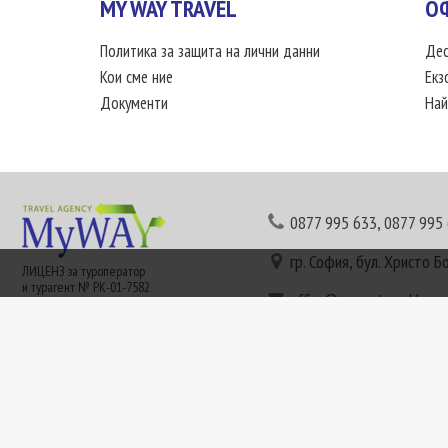
MY WAY TRAVEL
О
Политика за защита на лични данни
Дес
Кои сме ние
Екз
Документи
Най
0877 995 633
,
0877 995
гр. София, бул. Христо Б
ЛИЦЕНЗ за туроператор
и турагент № РК-01-7582
office@mywaytravel.bg
Понеделник - петък: 09:
Този сайт е рекламен. Информация съгласно чл. 80 от ЗТ може да получите в наши
или € (евро) се заплащат по централния курс на БНБ в деня на плащането и се зап