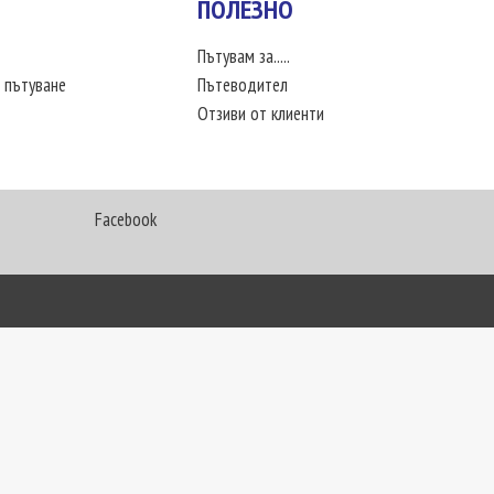
ПОЛЕЗНО
Пътувам за.....
 пътуване
Пътеводител
Отзиви от клиенти
Facebook
My Way Travel © 2016. Всички права запазени