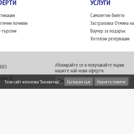
ФЕРТИ
УСЛУГИ
тинации
Самолетни билети
отични почивки
Застраховка Отмяна на
-търсени
Ваучер за подарък
Хотелски резервации
Абонирайте се и получавайте първи
 683
нашите най-нови оферти
отев 57
Този сайт използва "Бисквитки".
Съгласен съм
Научете повече
30 - 18:00 часа
те офиси. Обявените цени в USD (щатски долар)
лащат към туроператора в лева.