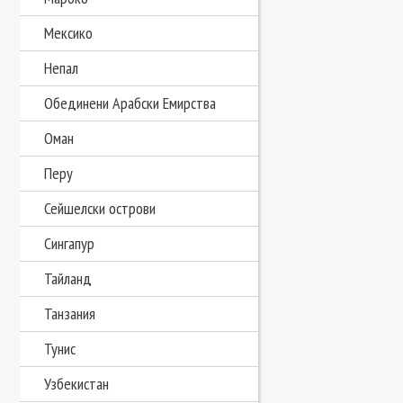
Мексико
Непал
Обединени Арабски Емирства
Оман
Перу
Сейшелски острови
Сингапур
Тайланд
Танзания
Тунис
Узбекистан