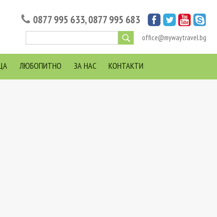
0877 995 633
,
0877 995 683
office@mywaytravel.bg
ЦА
ЛЮБОПИТНО
ЗА НАС
КОНТАКТИ