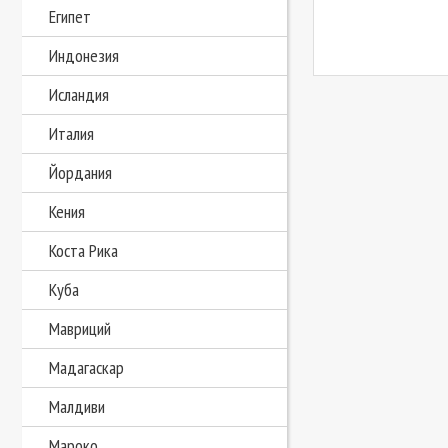
Египет
Индонезия
Исландия
Италия
Йордания
Кения
Коста Рика
Куба
Мавриций
Мадагаскар
Малдиви
Мароко