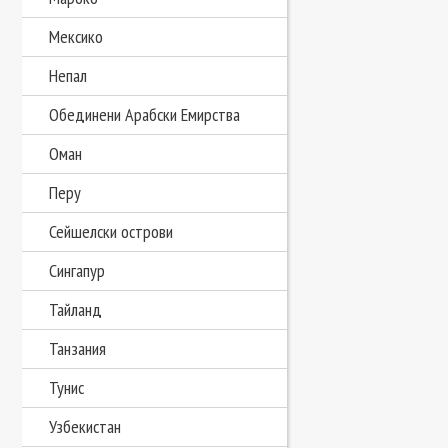
Мексико
Непал
Обединени Арабски Емирства
Оман
Перу
Сейшелски острови
Сингапур
Тайланд
Танзания
Тунис
Узбекистан