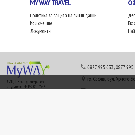
MY WAY TRAVEL
О
Политика за защита на лични данни
Дес
Кои сме ние
Екз
Документи
Най
0877 995 633
,
0877 995
гр. София, бул. Христо Б
ЛИЦЕНЗ за туроператор
и турагент № РК-01-7582
office@mywaytravel.bg
Понеделник - петък: 09:
Този сайт е рекламен. Информация съгласно чл. 80 от ЗТ може да получите в наши
или € (евро) се заплащат по централния курс на БНБ в деня на плащането и се зап