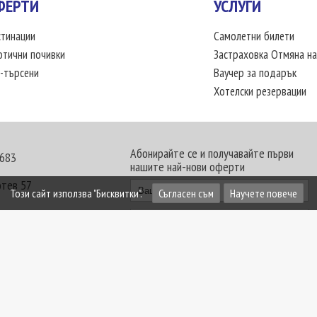
ФЕРТИ
УСЛУГИ
тинации
Самолетни билети
отични почивки
Застраховка Отмяна на
-търсени
Ваучер за подарък
Хотелски резервации
Абонирайте се и получавайте първи
 683
нашите най-нови оферти
отев 57
Този сайт използва "Бисквитки".
Съгласен съм
Научете повече
30 - 18:00 часа
те офиси. Обявените цени в USD (щатски долар)
лащат към туроператора в лева.