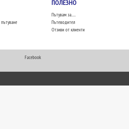
ПОЛЕЗНО
Пътувам за.....
 пътуване
Пътеводител
Отзиви от клиенти
Facebook
My Way Travel © 2016. Всички права запазени