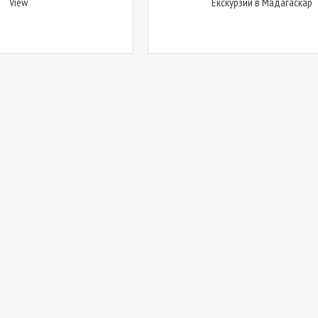
View
Екскурзии в Мадагаскар