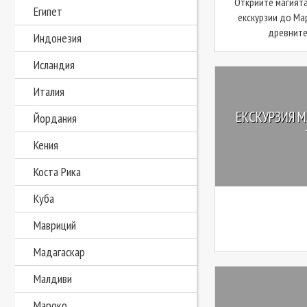
Открийте магията
Египет
екскурзии до Ма
древните 
Индонезия
Исландия
Италия
ЕКСКУРЗИЯ М
Йордания
Кения
Коста Рика
Куба
Мавриций
Мадагаскар
Малдиви
Мароко