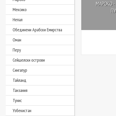
МАРОКО -
Мексико
П
Непал
Обединени Арабски Емирства
Оман
Перу
Сейшелски острови
Сингапур
Тайланд
Танзания
Тунис
Узбекистан