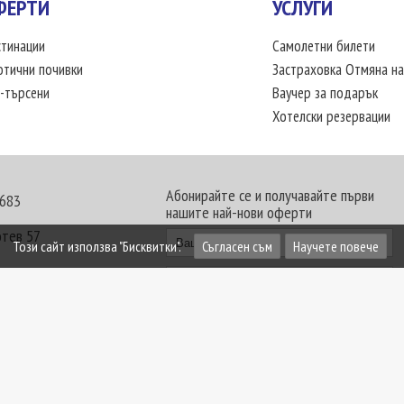
ФЕРТИ
УСЛУГИ
тинации
Самолетни билети
отични почивки
Застраховка Отмяна на
-търсени
Ваучер за подарък
Хотелски резервации
Абонирайте се и получавайте първи
 683
нашите най-нови оферти
отев 57
Този сайт използва "Бисквитки".
Съгласен съм
Научете повече
30 - 18:00 часа
те офиси. Обявените цени в USD (щатски долар)
лащат към туроператора в лева.