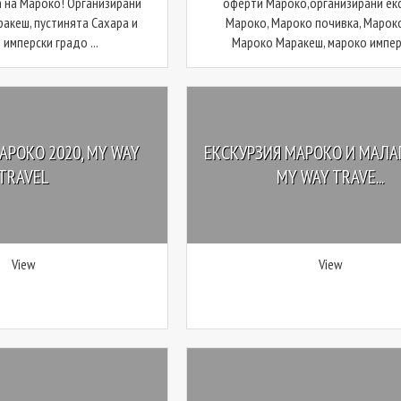
 на Мароко! Организирани
оферти Мароко,организирани ек
ракеш, пустинята Сахара и
Мароко, Мароко почивка, Мароко
имперски градо ...
Мароко Маракеш, мароко имперс
АРОКО 2020, MY WAY
ЕКСКУРЗИЯ МАРОКО И МАЛАГ
TRAVEL
MY WAY TRAVE...
View
View