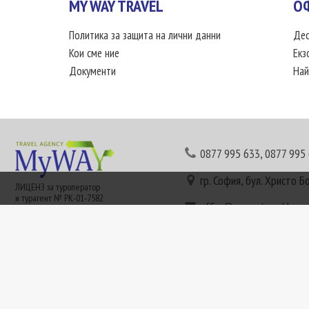
MY WAY TRAVEL
О
Политика за защита на лични данни
Дес
Кои сме ние
Екз
Документи
Най
0877 995 633
,
0877 995
гр. София, бул. Христо Б
ЛИЦЕНЗ за туроператор
и турагент № РК-01-7582
office@mywaytravel.bg
Понеделник - петък: 09:
Този сайт е рекламен. Информация съгласно чл. 80 от ЗТ може да получите в наши
или € (евро) се заплащат по централния курс на БНБ в деня на плащането и се зап