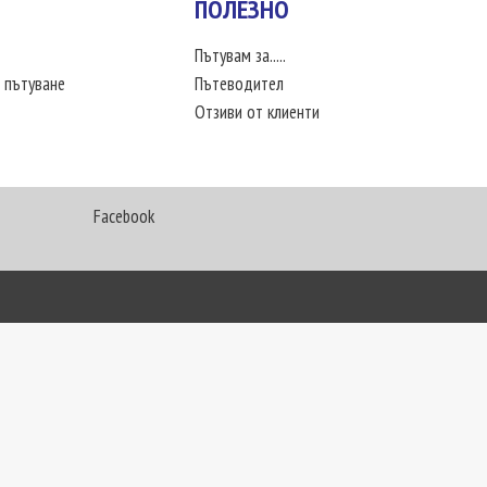
ПОЛЕЗНО
Пътувам за.....
 пътуване
Пътеводител
Отзиви от клиенти
Facebook
My Way Travel © 2016. Всички права запазени