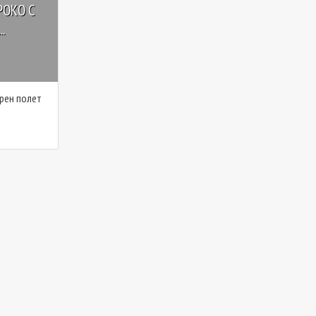
РОКО С
.
ърен полет