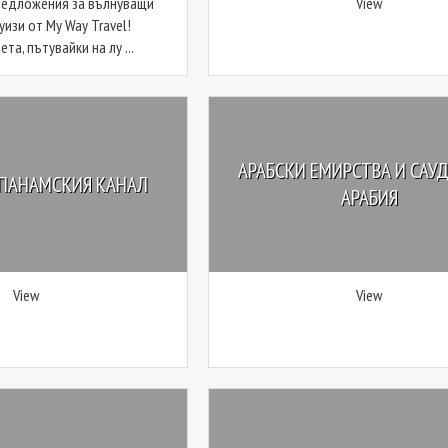
редложения за вълнуващи
View
уизи от My Way Travel!
та, пътувайки на лу ...
АРАБСКИ ЕМИРСТВА И САУ
 ПАНАМСКИЯ КАНАЛ
АРАБИЯ
View
View