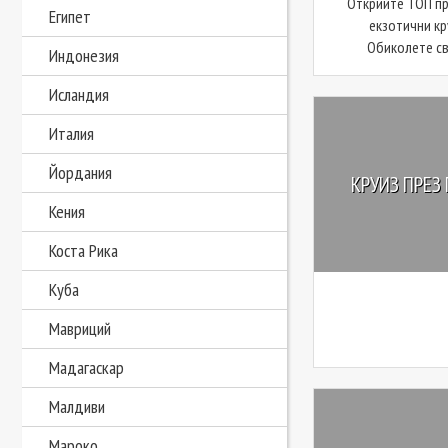
Открийте ТОП п
Египет
екзотични кр
Обиколете све
Индонезия
Исландия
Италия
Йордания
КРУИЗ ПРЕЗ
Кения
Коста Рика
Куба
Мавриций
Мадагаскар
Малдиви
Мароко