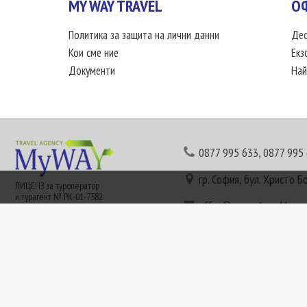
MY WAY TRAVEL
О
Политика за защита на лични данни
Дес
Кои сме ние
Екз
Документи
Най
0877 995 633
,
0877 995
гр. София, бул. Христо Б
ЛИЦЕНЗ за туроператор
и турагент № РК-01-7582
office@mywaytravel.bg
Понеделник - петък: 09:
Този сайт е рекламен. Информация съгласно чл. 80 от ЗТ може да получите в наши
или € (евро) се заплащат по централния курс на БНБ в деня на плащането и се зап