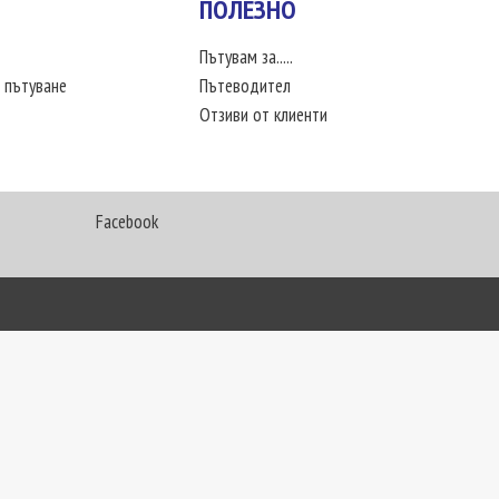
ПОЛЕЗНО
Пътувам за.....
 пътуване
Пътеводител
Отзиви от клиенти
Facebook
My Way Travel © 2016. Всички права запазени