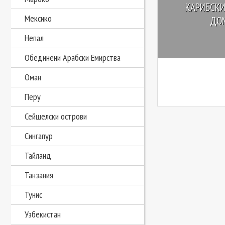
КАРИБСКИ
Мексико
ДО
Непал
Обединени Арабски Емирства
Оман
Перу
Сейшелски острови
Сингапур
Тайланд
Танзания
Тунис
Узбекистан