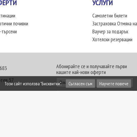
ФЕРТИ
УСЛУГИ
тинации
Самолетни билети
отични почивки
Застраховка Отмяна на
-търсени
Ваучер за подарък
Хотелски резервации
Абонирайте се и получавайте първи
 683
нашите най-нови оферти
отев 57
Този сайт използва "Бисквитки".
Съгласен съм
Научете повече
30 - 18:00 часа
те офиси. Обявените цени в USD (щатски долар)
лащат към туроператора в лева.