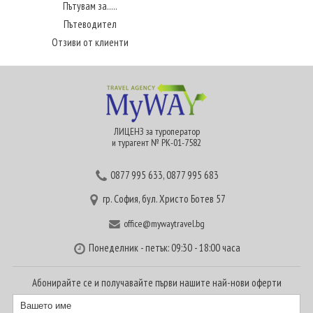
Пътувам за.....
Пътеводител
Отзиви от клиенти
ЛИЦЕНЗ за туроператор
и турагент № РК-01-7582
0877 995 633
,
0877 995 683
гр. София, бул. Христо Ботев 57
office@mywaytravel.bg
Понеделник - петък: 09:30 - 18:00 часа
Абонирайте се и получавайте първи нашите най-нови оферти