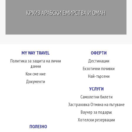
КРУИЗ АРАБСКИ ЕМИРСТВА И ОМАН
MY WAY TRAVEL
ОФЕРТИ
Политика за защита на лични
Дестинации
данни
Екзотични почивки
Кои сме ние
Най-търсени
Документи
УСЛУГИ
Самолетни билети
Застраховка Отмяна на пътуване
Ваучер за подарък
Хотелски резервации
ПОЛЕЗНО