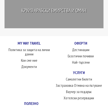
КРУИЗ АРАБСКИ ЕМИРСТВА И ОМАН
MY WAY TRAVEL
ОФЕРТИ
Политика за защита на лични
Дестинации
данни
Екзотични почивки
Кои сме ние
Най-търсени
Документи
УСЛУГИ
Самолетни билети
Застраховка Отмяна на пътуване
Ваучер за подарък
Хотелски резервации
ПОЛЕЗНО