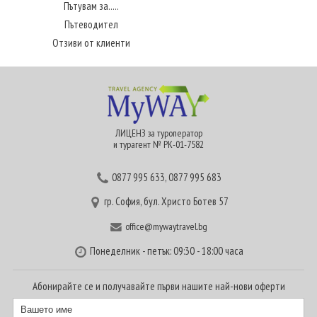
Пътувам за.....
Пътеводител
Отзиви от клиенти
ЛИЦЕНЗ за туроператор
и турагент № РК-01-7582
0877 995 633
,
0877 995 683
гр. София, бул. Христо Ботев 57
office@mywaytravel.bg
Понеделник - петък: 09:30 - 18:00 часа
Абонирайте се и получавайте първи нашите най-нови оферти