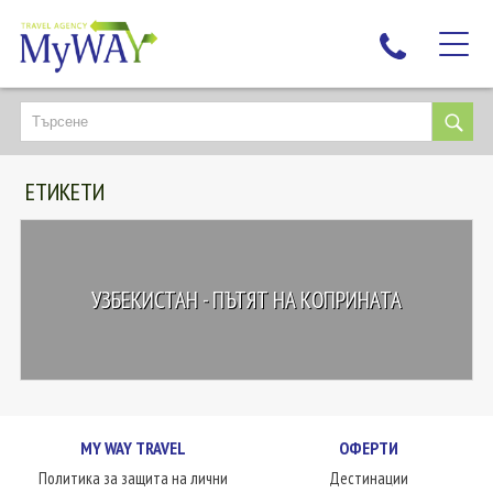
НАЙ-ТЪРСЕНИ
ДЕСТИНАЦИИ
ЕТИКЕТИ
ЕКЗОТИЧНИ ПОЧИВКИ
TAILOR MADE
КРУИЗИ
УЗБЕКИСТАН - ПЪТЯТ НА КОПРИНАТА
НОВА ГОДИНА
ПЪТУВАЙТЕ С ДЕЦА
ЛЮБОПИТНО
ЗА НАС
MY WAY TRAVEL
ОФЕРТИ
КОНТАКТИ
Политика за защита на лични
Дестинации