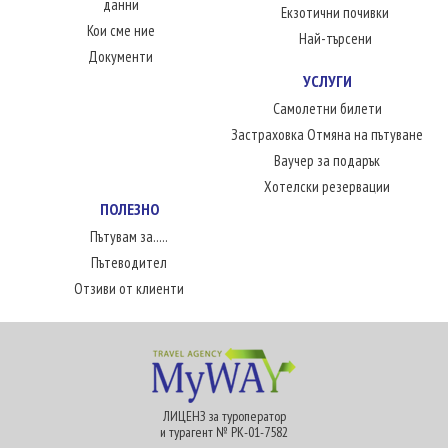
данни
Екзотични почивки
Кои сме ние
Най-търсени
Документи
УСЛУГИ
Самолетни билети
Застраховка Отмяна на пътуване
Ваучер за подарък
Хотелски резервации
ПОЛЕЗНО
Пътувам за.....
Пътеводител
Отзиви от клиенти
ЛИЦЕНЗ за туроператор
и турагент № РК-01-7582