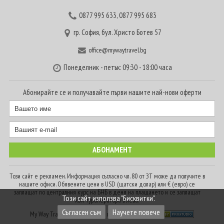
0877 995 633
,
0877 995 683
гр. София, бул. Христо Ботев 57
office@mywaytravel.bg
Понеделник - петък: 09:30 - 18:00 часа
Абонирайте се и получавайте първи нашите най-нови оферти
Този сайт е рекламен. Информация съгласно чл. 80 от ЗТ може да получите в
нашите офиси. Обявените цени в USD (щатски долар) или € (евро) се
заплащат по централния курс на БНБ в деня на плащането и се заплащат
Този сайт използва "Бисквитки".
към туроператора в лева.
Съгласен съм
Научете повече
My Way Travel © 2016. Всички права запазени