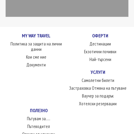
MY WAY TRAVEL
ОФЕРТИ
Политика за защита на лични
Дестинации
данни
Екзотични почивки
Кои сме ние
Най-търсени
Документи
УСЛУГИ
Самолетни билети
Застраховка Отмяна на пътуване
Ваучер за подарък
Хотелски резервации
ПОЛЕЗНО
Пътувам за.....
Пътеводител