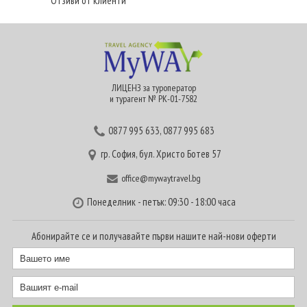
Отзиви от клиенти
ЛИЦЕНЗ за туроператор
и турагент № РК-01-7582
0877 995 633
,
0877 995 683
гр. София, бул. Христо Ботев 57
office@mywaytravel.bg
Понеделник - петък: 09:30 - 18:00 часа
Абонирайте се и получавайте първи нашите най-нови оферти