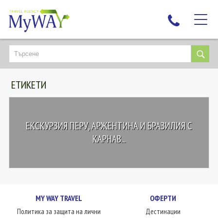
НАЙ-ТЪРСЕНИ
ДЕСТИНАЦИИ
ЕТИКЕТИ
ЕКЗОТИЧНИ ПОЧИВКИ
TAILOR MADE
КРУИЗИ
ЕКСКУРЗИЯ ПЕРУ, АРЖЕНТИНА И БРАЗИЛИЯ С
НОВА ГОДИНА
КАРНАВ...
ПЪТУВАЙТЕ С ДЕЦА
ЛЮБОПИТНО
ЗА НАС
MY WAY TRAVEL
ОФЕРТИ
КОНТАКТИ
Политика за защита на лични
Дестинации