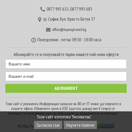
0877 995 633
,
0877 995 683
гр. София, бул. Христо Ботев 57
office@mywaytravel.bg
Понеделник - петък: 09:30 - 18:00 часа
Абонирайте се и получавайте първи нашите най-нови оферти
Този сайт е рекламен. Информация съгласно чл. 80 от ЗТ може да получите в
нашите офиси. Обявените цени в USD (щатски долар) или € (евро) се
заплащат по централния курс на БНБ в деня на плащането и се заплащат
Този сайт използва "Бисквитки".
към туроператора в лева.
Съгласен съм
Научете повече
My Way Travel © 2016. Всички права запазени