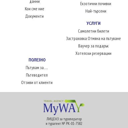
данни
Екзотични почивки
Кои сме ние
Най-търсени
Документи
УСЛУГИ
Самолетни билети
Застраховка Отмяна на пътуване
Ваучер за подарък
Хотелски резервации
ПОЛЕЗНО
Пътувам за.....
Пътеводител
Отзиви от клиенти
ЛИЦЕНЗ за туроператор
и турагент № РК-01-7582