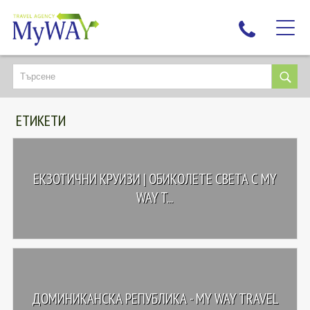
НАЙ-ТЪРСЕНИ
ДЕСТИНАЦИИ
ЕТИКЕТИ
ЕКЗОТИЧНИ ПОЧИВКИ
TAILOR MADE
КРУИЗИ
ЕКЗОТИЧНИ КРУИЗИ | ОБИКОЛЕТЕ СВЕТА С MY
НОВА ГОДИНА
WAY T...
ПЪТУВАЙТЕ С ДЕЦА
ЛЮБОПИТНО
ЗА НАС
КОНТАКТИ
ДОМИНИКАНСКА РЕПУБЛИКА - MY WAY TRAVEL