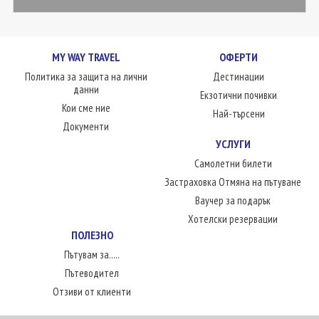
MY WAY TRAVEL
ОФЕРТИ
Политика за защита на лични
Дестинации
данни
Екзотични почивки
Кои сме ние
Най-търсени
Документи
УСЛУГИ
Самолетни билети
Застраховка Отмяна на пътуване
Ваучер за подарък
Хотелски резервации
ПОЛЕЗНО
Пътувам за.....
Пътеводител
Отзиви от клиенти