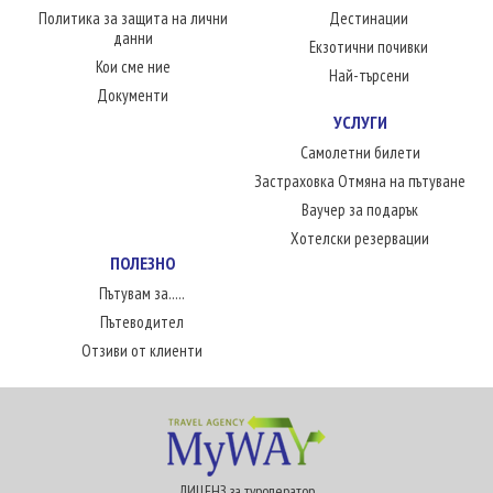
Политика за защита на лични
Дестинации
данни
Екзотични почивки
Кои сме ние
Най-търсени
Документи
УСЛУГИ
Самолетни билети
Застраховка Отмяна на пътуване
Ваучер за подарък
Хотелски резервации
ПОЛЕЗНО
Пътувам за.....
Пътеводител
Отзиви от клиенти
ЛИЦЕНЗ за туроператор