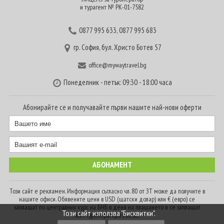
и турагент № РК-01-7582
0877 995 633
,
0877 995 683
гр. София, бул. Христо Ботев 57
office@mywaytravel.bg
Понеделник - петък: 09:30 - 18:00 часа
Абонирайте се и получавайте първи нашите най-нови оферти
Този сайт е рекламен. Информация съгласно чл. 80 от ЗТ може да получите в
нашите офиси. Обявените цени в USD (щатски долар) или € (евро) се
заплащат по централния курс на БНБ в деня на плащането и се заплащат
Този сайт използва "Бисквитки".
към туроператора в лева.