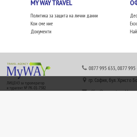
MY WAY TRAVEL
О
Политика за защита на лични данни
Дес
Кои сме ние
Екз
Документи
Най
0877 995 633
,
0877 995
гр. София, бул. Христо Б
ЛИЦЕНЗ за туроператор
и турагент № РК-01-7582
office@mywaytravel.bg
Понеделник - петък: 09:
Този сайт е рекламен. Информация съгласно чл. 80 от ЗТ може да получите в наши
или € (евро) се заплащат по централния курс на БНБ в деня на плащането и се зап