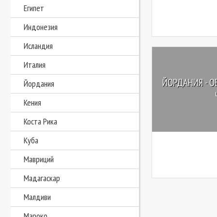
Египет
Индонезия
Исландия
Италия
ЙОРДАНИЯ - О
Йордания
Кения
Коста Рика
Куба
Мавриций
Мадагаскар
Малдиви
Мароко