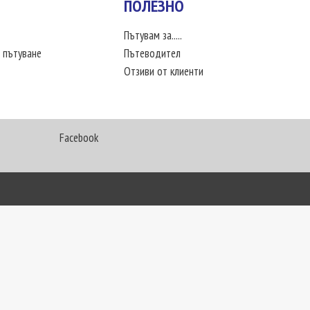
ПОЛЕЗНО
Пътувам за.....
 пътуване
Пътеводител
Отзиви от клиенти
Facebook
My Way Travel © 2016. Всички права запазени