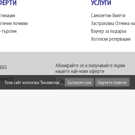
ФЕРТИ
УСЛУГИ
тинации
Самолетни билети
отични почивки
Застраховка Отмяна на
-търсени
Ваучер за подарък
Хотелски резервации
Абонирайте се и получавайте първи
 683
нашите най-нови оферти
отев 57
Този сайт използва "Бисквитки".
Съгласен съм
Научете повече
30 - 18:00 часа
те офиси. Обявените цени в USD (щатски долар)
лащат към туроператора в лева.