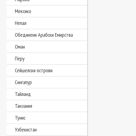
Мексико
Непал
Обединени Арабски Емирства
Оман
Перу
Сейшелски острови
Сингапур
Тайланд
Танзания
Тунис
Узбекистан