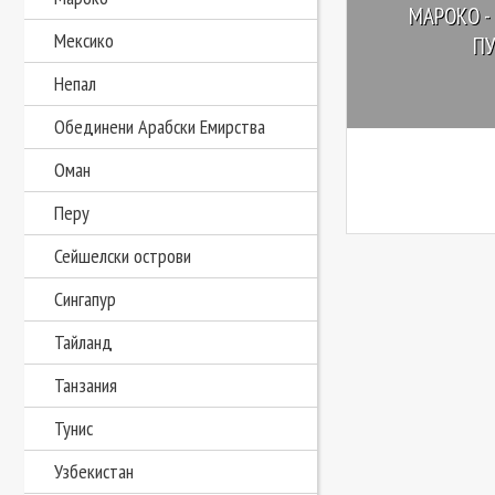
МАРОКО -
Мексико
П
Непал
Обединени Арабски Емирства
Оман
Перу
Сейшелски острови
Сингапур
Тайланд
Танзания
Тунис
Узбекистан