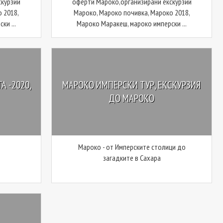
скурзии
оферти Мароко,организирани екскурзии
 2018,
Мароко, Мароко почивка, Мароко 2018,
ки ...
Мароко Маракеш, мароко имперски ...
А -2020,
МАРОКО ИМПЕРСКИ ТУР, ЕКСКУРЗИЯ
ДО МАРОКО
Мароко - от Имперските столици до
загадките в Сахара