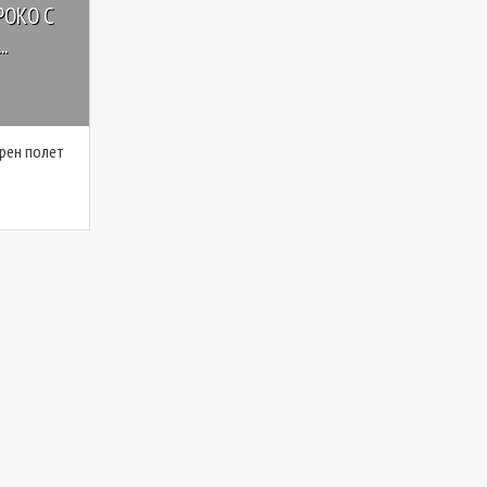
РОКО С
.
ърен полет