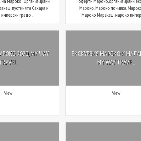
 на Мароко! Организирани
оферти Мароко,организирани ек
ракеш, пустинята Сахара и
Мароко, Мароко почивка, Мароко
имперски градо ...
Мароко Маракеш, мароко имперс
АРОКО 2020, MY WAY
ЕКСКУРЗИЯ МАРОКО И МАЛАГ
TRAVEL
MY WAY TRAVE...
View
View