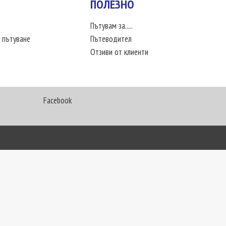
ПОЛЕЗНО
Пътувам за.....
 пътуване
Пътеводител
Отзиви от клиенти
Facebook
My Way Travel © 2016. Всички права запазени