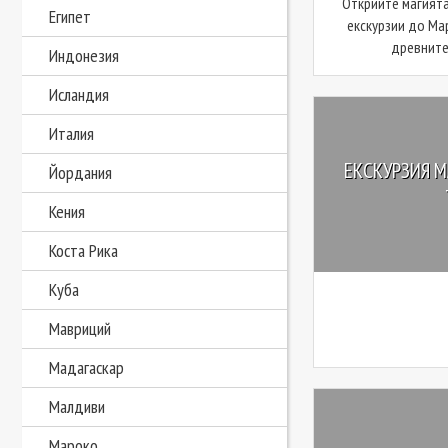
Открийте магията
Египет
екскурзии до Ма
древните 
Индонезия
Исландия
Италия
ЕКСКУРЗИЯ М
Йордания
Кения
Коста Рика
Куба
Мавриций
Мадагаскар
Малдиви
Мароко