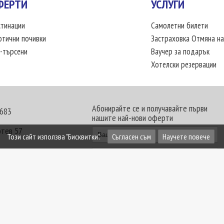
ФЕРТИ
УСЛУГИ
тинации
Самолетни билети
отични почивки
Застраховка Отмяна на
-търсени
Ваучер за подарък
Хотелски резервации
Абонирайте се и получавайте първи
 683
нашите най-нови оферти
отев 57
Този сайт използва "Бисквитки".
Съгласен съм
Научете повече
30 - 18:00 часа
те офиси. Обявените цени в USD (щатски долар)
лащат към туроператора в лева.