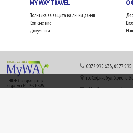
MY WAY TRAVEL
О
Политика за защита на лични данни
Дес
Кои сме ние
Екз
Документи
Най
0877 995 633
,
0877 995
гр. София, бул. Христо Б
ЛИЦЕНЗ за туроператор
и турагент № РК-01-7582
office@mywaytravel.bg
Понеделник - петък: 09:
Този сайт е рекламен. Информация съгласно чл. 80 от ЗТ може да получите в наши
или € (евро) се заплащат по централния курс на БНБ в деня на плащането и се зап