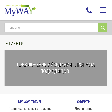
НАЙ-ТЪРСЕНИ
ДЕСТИНАЦИИ
ЕТИКЕТИ
ЕКЗОТИЧНИ ПОЧИВКИ
TAILOR MADE
КРУИЗИ
ПРИКЛЮЧЕНИЕ В ЙОРДАНИЯ - ПРОГРАМА
НОВА ГОДИНА
ПОДХОДЯЩА З...
ПЪТУВАЙТЕ С ДЕЦА
ЛЮБОПИТНО
ЗА НАС
MY WAY TRAVEL
ОФЕРТИ
КОНТАКТИ
Политика за защита на лични
Дестинации