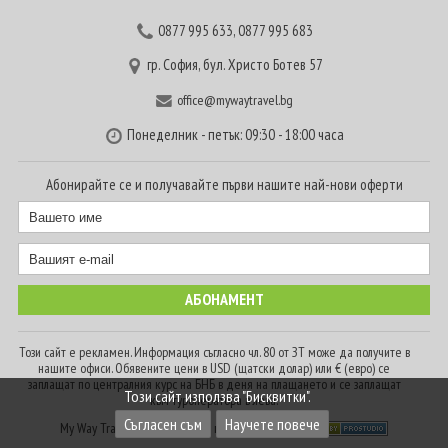
0877 995 633
,
0877 995 683
гр. София, бул. Христо Ботев 57
office@mywaytravel.bg
Понеделник - петък: 09:30 - 18:00 часа
Абонирайте се и получавайте първи нашите най-нови оферти
Този сайт е рекламен. Информация съгласно чл. 80 от ЗТ може да получите в
нашите офиси. Обявените цени в USD (щатски долар) или € (евро) се
заплащат по централния курс на БНБ в деня на плащането и се заплащат
Този сайт използва "Бисквитки".
към туроператора в лева.
Съгласен съм
Научете повече
My Way Travel © 2016. Всички права запазени