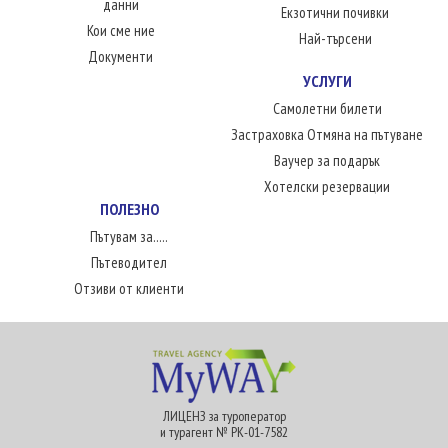
данни
Екзотични почивки
Кои сме ние
Най-търсени
Документи
УСЛУГИ
Самолетни билети
Застраховка Отмяна на пътуване
Ваучер за подарък
Хотелски резервации
ПОЛЕЗНО
Пътувам за.....
Пътеводител
Отзиви от клиенти
ЛИЦЕНЗ за туроператор
и турагент № РК-01-7582