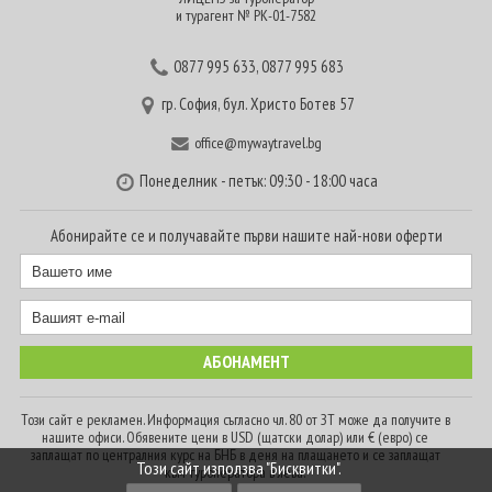
и турагент № РК-01-7582
0877 995 633
,
0877 995 683
гр. София, бул. Христо Ботев 57
office@mywaytravel.bg
Понеделник - петък: 09:30 - 18:00 часа
Абонирайте се и получавайте първи нашите най-нови оферти
Този сайт е рекламен. Информация съгласно чл. 80 от ЗТ може да получите в
нашите офиси. Обявените цени в USD (щатски долар) или € (евро) се
заплащат по централния курс на БНБ в деня на плащането и се заплащат
Този сайт използва "Бисквитки".
към туроператора в лева.