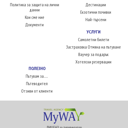
Политика за защита на лични
Дестинации
данни
Екзотични почивки
Кои сме ние
Най-търсени
Документи
УСЛУГИ
Самолетни билети
Застраховка Отмяна на пътуване
Ваучер за подарък
Хотелски резервации
ПОЛЕЗНО
Пътувам за.....
Пътеводител
Отзиви от клиенти
ЛИЦЕНЗ за туроператор