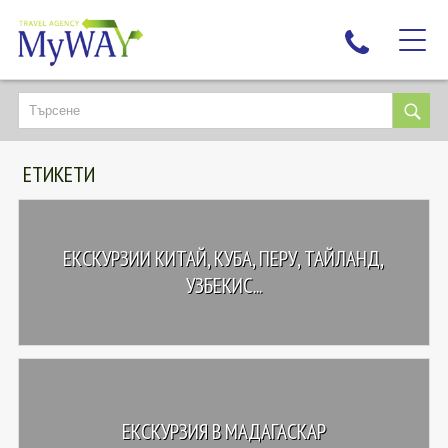
НАЙ-ТЪРСЕНИ
ДЕСТИНАЦИИ
ЕТИКЕТИ
ЕКЗОТИЧНИ ПОЧИВКИ
TAILOR MADE
КРУИЗИ
ЕКСКУРЗИИ КИТАЙ, КУБА, ПЕРУ, ТАЙЛАНД,
НОВА ГОДИНА
УЗБЕКИС...
ПЪТУВАЙТЕ С ДЕЦА
ЛЮБОПИТНО
ЗА НАС
КОНТАКТИ
ЕКСКУРЗИЯ В МАДАГАСКАР