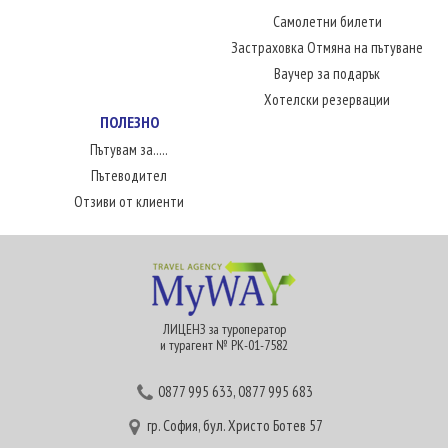
Самолетни билети
Застраховка Отмяна на пътуване
Ваучер за подарък
Хотелски резервации
ПОЛЕЗНО
Пътувам за.....
Пътеводител
Отзиви от клиенти
ЛИЦЕНЗ за туроператор
и турагент № РК-01-7582
0877 995 633
,
0877 995 683
гр. София, бул. Христо Ботев 57