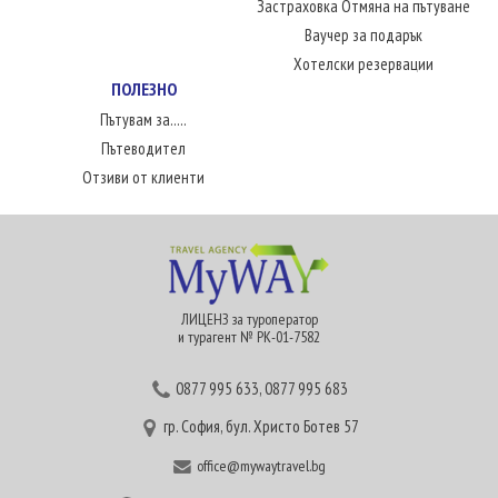
Застраховка Отмяна на пътуване
Ваучер за подарък
Хотелски резервации
ПОЛЕЗНО
Пътувам за.....
Пътеводител
Отзиви от клиенти
ЛИЦЕНЗ за туроператор
и турагент № РК-01-7582
0877 995 633
,
0877 995 683
гр. София, бул. Христо Ботев 57
office@mywaytravel.bg