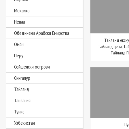
Мексико
Непал
Обединени Арабски Емирства
Тайланд екску
Оман
Тайланд цени, Та
Тайланд Па
Перу
Сейшелски острови
Сингапур
Тайланд
Танзания
Тунис
Узбекистан
Пу