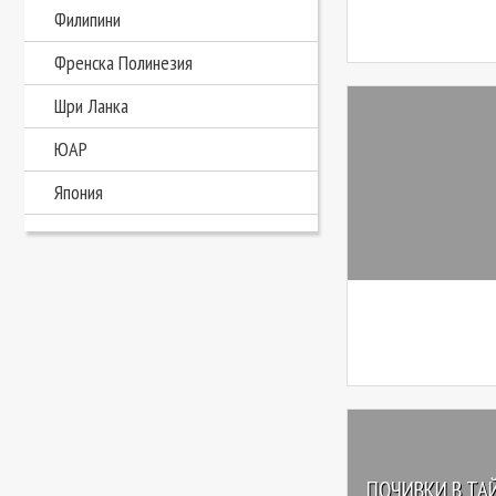
Филипини
Френска Полинезия
Шри Ланка
ЮАР
Япония
ПОЧИВКИ В ТА