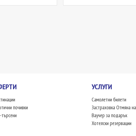
ФЕРТИ
УСЛУГИ
тинации
Самолетни билети
отични почивки
Застраховка Отмяна на
-търсени
Ваучер за подарък
Хотелски резервации