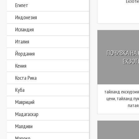
Екзоти
Египет
Индонезия
Исландия
Италия
ПОЧИВКА НА 
Йордания
ЕКЗОТ
Кения
Коста Рика
Куба
тайланд екскурзия
цени, тайланд пу
Мавриций
патая,
Мадагаскар
Малдиви
Мароко