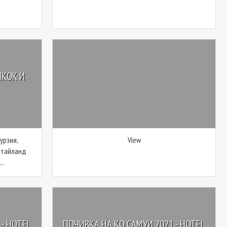
НКОК И
урзия,
View
в тайланд
..
- HOTEL
ПОЧИВКА НА КО САМУИ 2021 - HOTEL