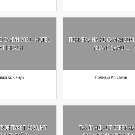
 САМУИ 2021 - HOTEL
ПОЧИВКА НА КО САМУИ 2021 
TI BEACH...
MUANG SAMUI ...
вка Ко Самуи
Почивка Ко Самуи
РОВ ПУКЕТ 2020, MY
ТАЙЛАНД - OТ СЕВЕР НА