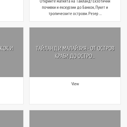
Открийте магията на Тайланд! Екзотични
почивки и екскурзии до Банкок, Пукет и
тропическите острови. Резер ...
КОК И
ТАЙЛАНД И МАЛАЙЗИЯ - ОТ ОСТРОВ
КРАБИ ДО ОСТРО...
View