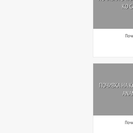
КО С
Поч
ПОЧИВКА НА КО
ANAN
Почи