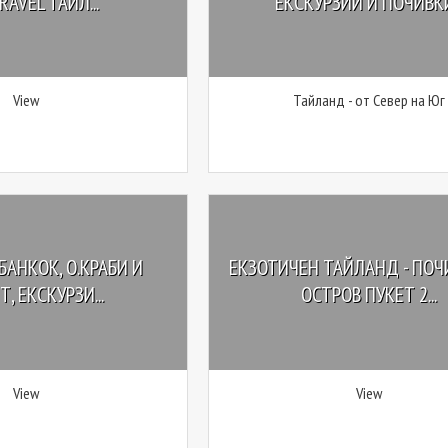
RAVEL ТАЙЛ...
ЕКСКУРЗИИ И ПОЧИВКИ.
View
Тайланд - oт Север на Юг
БАНКОК, О.КРАБИ И
ЕКЗОТИЧЕН ТАЙЛАНД - ПОЧ
Т, ЕКСКУРЗИ...
ОСТРОВ ПУКЕТ 2...
View
View