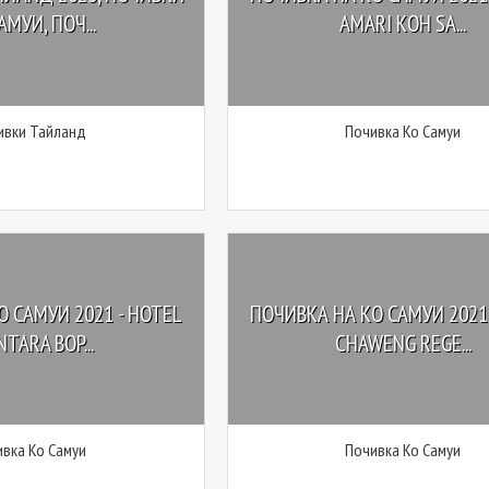
АМУИ, ПОЧ...
AMARI KOH SA...
ивки Тайланд
Почивка Ко Самуи
 САМУИ 2021 - HOTEL
ПОЧИВКА НА КО САМУИ 2021 
TARA BOP...
CHAWENG REGE...
вка Ко Самуи
Почивка Ко Самуи