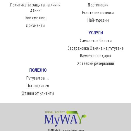
Политика за защита на лични
Дестинации
данни
Екзотични почивки
Кои сме ние
Най-търсени
Документи
УСЛУГИ
Самолетни билети
Застраховка Отмяна на пътуване
Ваучер за подарък
Хотелски резервации
ПОЛЕЗНО
Пътувам за.....
Пътеводител
Отзиви от клиенти
ЛИЦЕНЗ за туроператор