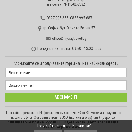
и турагент № РК-01-7582
0877 995 633
,
0877 995 683
гр. София, бул. Христо Ботев 57
office@mywaytravel.bg
Понеделник - петък: 09:30 - 18:00 часа
Абонирайте се и получавайте първи нашите най-нови оферти
Този сайт е рекламен. Информация съгласно чл. 80 от ЗТ може да получите в
нашите офиси. Обявените цени в USD (щатски долар) или € (евро) се
заплащат по централния курс на БНБ в деня на плащането и се заплащат
Този сайт използва "Бисквитки".
към туроператора в лева.