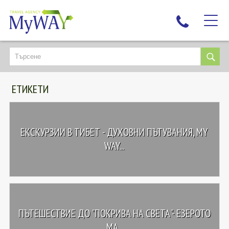
НАЙ-ТЪРСЕНИ
ДЕСТИНАЦИИ
ЕТИКЕТИ
ЕКЗОТИЧНИ ПОЧИВКИ
TAILOR MADE
КРУИЗИ
ЕКСКУРЗИИ В ТИБЕТ - ДУХОВНИ ПЪТУВАНИЯ, MY
НОВА ГОДИНА
WAY...
ПЪТУВАЙТЕ С ДЕЦА
ЛЮБОПИТНО
ЗА НАС
ПЪТЕШЕСТВИЕ ДО "ПОКРИВА НА СВЕТА"- ЕЗЕРОТО
КОНТАКТИ
МА...