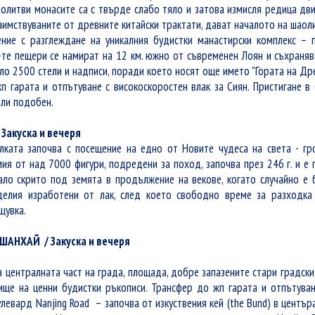
олитви монасите са с твърде слабо тяло и затова измисля редица двиг
аимствуваните от древните китайски трактати, дават началото на шаол
ние с разглеждане на уникалния будистки манастирски комплекс –
-те пещери се намират на 12 км. южно от съвременен Лоян и съхранява
ло 2500 стели и надписи, поради което носят още името "Гората на Др
п гарата и отпътуване с високоскоростен влак за Сиян. Пристигане в 
или подобен.
Н / Закуска и вечеря
олката започва с посещение на едно от Новите чудеса на света - г
мия от над 7000 фигури, подредени за поход, започва през 246 г. и е
ало скрито под земята в продължение на векове, когато случайно е
делия изработени от лак, след което свободно време за разходка
щувка.
- ШАНХАЙ / Закуска и вечеря
 централната част на града, площада, добре запазените стари градск
лище на ценни будистки ръкописи. Трансфер до жп гарата и отпътуван
левард Nanjing Road – започва от изкуствения кей (the Bund) в центъ