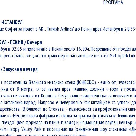
ПРОГРАМА
- ИСТАНБУЛ
е София за полет с АК „ Turkish Airlines”до Пекин през Истанбул в 21:35
БУЛ - ПЕКИН / Вечеря
бул в 02.05 и пристигане в Пекин около 16.10ч. Посрещане от предста
н ресторант, след което трансфер и настаняване в хотел
Metropark Lid
 / Закуска и вечеря
е посветен на Великата китайска стена (ЮНЕСКО) - едно от чудесата 
чина от 8 метра, тя се извива през планини, долини и гори в прод
о ясно се вижда и от Космоса, безусловно свидетелства за величието 
а китайския народ. Направо е невероятно как китайците са успяли да
 древноста. В близост до Стената – възможност за професионални сним
ние на Нефритената фабрика и спирка за кратка фотопауза в Пекинския
 гнездо“ (във формата на птиче гнездо) и Националния плувен център „
 към Happy Valley Park и посещение на Грандиозния шоу спектакъл «Ди
омбинация от вода, светлина, музика и танци.