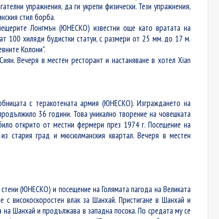
ателни упражнения, да ги укрепи физически. Тези упражнения,
инския стил борба.
 пещерите Лонгмън (ЮНЕСКО) известни още като вратата на
т 100 хиляди будистки статуи, с размери от 25 мм. до 17 м.
евните Колони".
Сиян. Вечеря в местен ресторант и настаняване в хотел Xian
робницата с теракотената армия (ЮНЕСКО). Изграждането на
 продължило 36 години. Това уникално творение на човешката
 било открито от местни фермери през 1974 г. Посещение на
 из стария град и мюсюлманския квартал. Вечеря в местен
и стени (ЮНЕСКО) и посещение на Голямата пагода на Великата
е с високоскоростен влак за Шанхай. Пристигане в Шанхай и
ра на Шанхай и продължава в западна посока. По средата му се