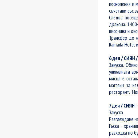
песнопения и м
съчетани със з
Следва посеще
дракона. 1400
височина и око
Трансфер до ж
Ramada Hotel 
6 ден / СИЯ
Закуска. Обик
уникалната ар
мисъл е остан
магазин за из
ресторант. Но
7 ден / СИЯН 
Закуска.
Разглеждане на
Гъска - храни
разходка по бу