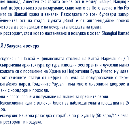
ия площад. Известен със своята оживеност и модернизация, Nanjing R
е най-доброто място за пазаруване, също както са Пето авеню в Ню Й
ите за Шанхай храна и занаяти. Разходката по този булевард завърш
бележителност на града. Думата „Bund“ е от англо-индийски произ
сто за да се насладите на вечерната гледката на града.
н ресторант, след което настаняване и нощувка в хотел Shanghai Rama
Й / Закуска и вечеря
скурзия на Шанхай – финансовата столица на Китай. Наричан още “П
ъвременна архитектура, култура, изискани ресторанти и луксозни магаз
колката си с посещение на Храма на Нефритения Буда. Името му идва
рит седящите статуи от нефрит на Буда са полупрозрачни с търже
 китайския народ. Градините Yuyuan - има много живописни дворове д
зани с коридори и проходи.
ли – запознаване и получаване на знания за пресните перли.
Телевизионна кула с включен билет за наблюдателната площадка на 26
ра.
кскурзия: Вечерна разходка с корабче по р. Хуан Пу (60 евро/117 лева
н ресторант и нощувка.