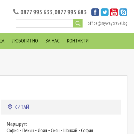
0877 995 633
,
0877 995 683
office@mywaytravel.bg
ЦА
ЛЮБОПИТНО
ЗА НАС
КОНТАКТИ
КИТАЙ
Маршрут:
София - Пекин - Лоян - Сиян - Шанхай - София