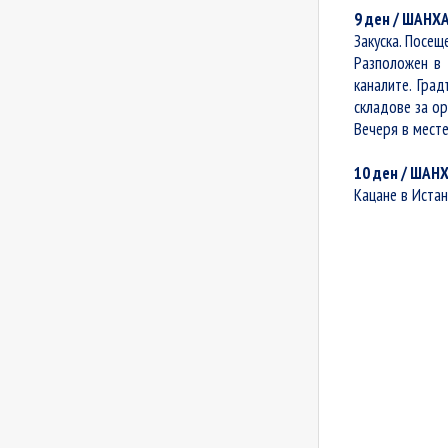
9 ден / ШАНХ
Закуска. Посе
Разположен в 
каналите. Гра
складове за ор
Вечеря в месте
10 ден / ШАН
Кацане в Истан