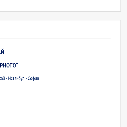
АЙ
ЕРНОТО“
хай - Истанбул - София