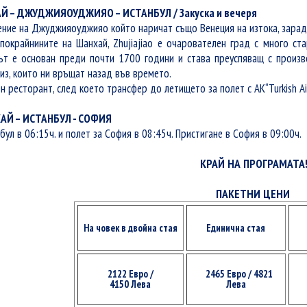
АЙ – ДЖУДЖИЯОУДЖИЯО – ИСТАНБУЛ / Закуска и вечеря
щение на Джуджияоуджияо който наричат също Венеция на изтока, зарад
покрайнините на Шанхай, Zhujiajiao е очарователен град с много ст
дът е основан преди почти 1700 години и става преуспяващ с произв
из, които ни връщат назад във времето.
н ресторант, след което трансфер до летището за полет с АК“Turkish Air
ХАЙ – ИСТАНБУЛ - СОФИЯ
бул в 06:15ч. и полет за София в 08:45ч. Пристигане в София в 09:00ч.
КРАЙ НА ПРОГРАМАТА
ПАКЕТНИ ЦЕНИ
На човек в двойна стая
Единична стая
2122 Евро /
2465 Евро / 4821
4150 Лева
Лева