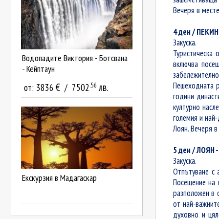
Вечеря в месте
4 ден / ПЕКИН
Закуска.
Туристическа 
Водопадите Виктория - Ботсвана
включва посещ
- Кейптаун
забележително
Пешеходната р
.56
€
лв.
от:
3836
/
7502
години династ
културно насле
големия и най-
Лоян. Вечеря в
5 ден / ЛОЯН 
Закуска.
Отпътуване с 
Екскурзия в Мадагаскар
Посещение на 
разположен в 
от най-важнит
духовно и цял