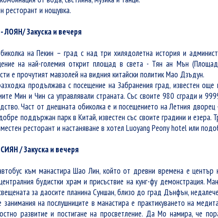
н ресторант и нощувка.
 - ЛОЯН/ Закуска и вечеря
обиколка на Пекин – град с над три хилядолетна история и админист
ение на най-големия открит площад в света - Тян ан Мън (Площад 
сти е прочутият мавзолей на видния китайски политик Мао Дзъдун.
азходка продължава с посещение на Забранения град, известен още 
иите Мин и Чин са управлявали страната. Със своите 980 сгради и 99
дство. Част от днешната обиколка е и посещението на Летния дворец -
добре поддържан парк в Китай, известен със своите градини и езера. 
 местен ресторант и настаняване в хотел Luoyang Peony hotel или подо
- СИЯН / Закуска и вечеря
автобус към манастира Шао Лин, който от древни времена е център 
централния будистки храм и присъствие на кунг-фу демонстрация. Ман
свещената за даосите планина Суншан, близо до град Дънфън, недалече
е занимания на послушниците в манастира е практикуването на медитац
остно развитие и постигане на просветление. Да Мо намира, че по