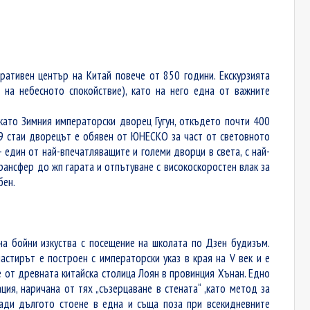
ративен център на Китай повече от 850 години. Екскурзията
на небесното спокойствие), като на него една от важните
като Зимния императорски дворец Гугун, откъдето почти 400
99 стаи дворецът е обявен от ЮНЕСКО за част от световното
 един от най-впечатляващите и големи дворци в света, с най-
Трансфер до жп гарата и отпътуване с високоскоростен влак за
бен.
на бойни изкуства с посещение на школата по Дзен будизъм.
астирът е построен с императорски указ в края на V век и е
 от древната китайска столица Лоян в провинция Хънан. Едно
ия, наричана от тях „съзерцаване в стената“ ,като метод за
ради дългото стоене в една и съща поза при всекидневните