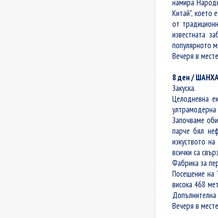
намира Народн
Китай", което 
от традиционн
известната за
популярното мя
Вечеря в месте
8 ден / ШАНХА
Закуска.
Целодневна ек
ултрамодерна с
Започваме оби
парче бял неф
изкуството на
всички са свър
Фабрика за пер
Посещение на 
висока 468 мет
Допълнителна е
Вечеря в месте