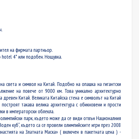
ч.
вител на фирмата партньор.
o hotel
4* или подобен. Нощувка.
на света и символ на Китай. Подобно на опашка на гигантски
ължение на повече от 9000 км. Това уникално архитектурно
на древен Китай. Великата Китайска стена е символът на Китай
 построят такава велика архитектура с обикновени и прости
ки в императорски облекла.
 олимпийски парк, където може да се види отвън Националния
Воден куб“, където са се провели олимпийските игри през 2008
настията на Златната Маска» ( включен в пакетната цена ) -