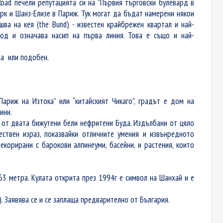
oad печели репутацията си на "Първия търговски булевард в
орк и Шанз-Елизе в Париж. Тук могат да бъдат намерени някои
ва на кея (the Bund) - известен крайбрежен квартал и най-
ход и означава насип на първа линия. Това е също и най-
da или подобен.
ариж на Изтока” или “китайският Чикаго”, градът е дом на
ини.
 от двата бижутени бели нефритени Буда. Издълбани от цяло
ствен израз, показвайки отличните умения и извънредното
екорирани с барокови алпинеуми, басейни, и растения, които
3 метра. Кулата открита през 1994г е символ на Шанхай и е
). Заявява се и се заплаща предварително от България.