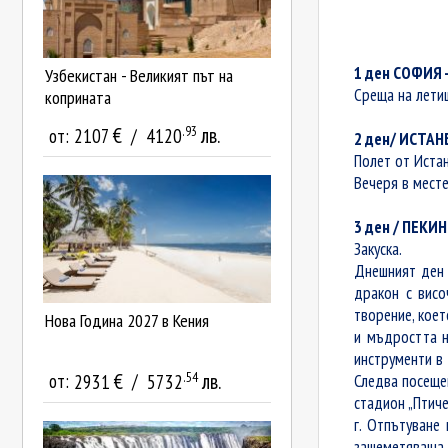
1 ден СОФИЯ 
Узбекистан - Великият път на
Среща на летищ
коприната
.93
€
лв.
от:
2107
/
4120
2 ден/ ИСТАН
Полет от Истан
Вечеря в месте
3 ден / ПЕКИН
Закуска.
Днешният ден 
дракон с висо
творение, коет
Нова Година 2027 в Кения
и мъдростта н
инструменти в
.54
€
лв.
от:
2931
/
5732
Следва посеще
стадион „Птиче
г. Отпътуване
зашеметяваща к