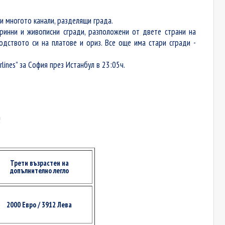
и многото канали, разделящи града.
аринни и живописни сгради, разположени от двете страни на
одството си на платове и ориз. Все още има стари сгради -
lines” за София през Истанбул в 23:05ч.
!
Трети възрастен на
допълнително легло
2000 Евро / 3912 Лева