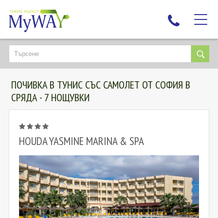
НАЙ-ТЪРСЕНИ
ДЕСТИНАЦИИ
ПОЧИВКА В ТУНИС СЪС САМОЛЕТ ОТ СОФИЯ В
ЕКЗОТИЧНИ ПОЧИВКИ
СРЯДА - 7 НОЩУВКИ
TAILOR MADE
КРУИЗИ
НОВА ГОДИНА
HOUDA YASMINE MARINA & SPA
ПЪТУВАЙТЕ С ДЕЦА
ЛЮБОПИТНО
ЗА НАС
КОНТАКТИ