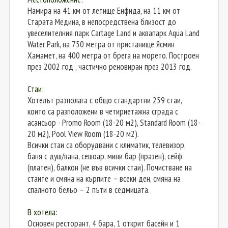
Намира на 41 км от летище Енфида, на 11 км от
Старата Медина, в непосредствена близост до
увеселителния парк Cartage Land и аквапарк Aqua Land
Water Park, на 750 метра от пристанище Ясмин
Хамамет, на 400 метра от брега на морето. Построен
през 2002 год , частично реновиран през 2013 год.
Стаи:
Хотелът разполага с общо стандартни 259 стаи,
които са разположени в четириетажна сграда с
асансьор - Promo Room (18-20 м2), Standard Room (18-
20 м2), Pool View Room (18-20 м2).
Всички стаи са оборудвани с климатик, телевизор,
баня с душ/вана, сешоар, мини бар (празен), сейф
(платен), балкон (не във всички стаи). Почистване на
стаите и смяна на кърпите – всеки ден, смяна на
спалното бельо – 2 пъти в седмицата.
В хотела:
Основен ресторант, 4 бара, 1 открит басейн и 1