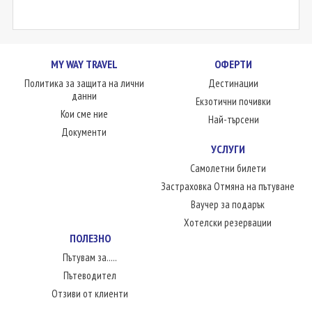
MY WAY TRAVEL
ОФЕРТИ
Политика за защита на лични
Дестинации
данни
Екзотични почивки
Кои сме ние
Най-търсени
Документи
УСЛУГИ
Самолетни билети
Застраховка Отмяна на пътуване
Ваучер за подарък
Хотелски резервации
ПОЛЕЗНО
Пътувам за.....
Пътеводител
Отзиви от клиенти