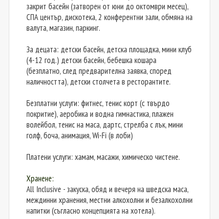
закрит басейн (затворен от юни до октомври месец),
СПА център, дискотека, 2 конферентни зали, обмяна на
валута, магазин, паркинг.
За децата: детски басейн, детска площадка, мини клуб
(4-12 год.) детски басейн, бебешка кошара
(безплатно, след предварителна заявка, според
наличността), детски столчета в ресторантите.
Безплатни услуги: фитнес, тенис корт (с твърдо
покритие), аеробика и водна гимнастика, плажен
волейбол, тенис на маса, дартс, стрелба с лък, мини
голф, боча, анимация, Wi-Fi (в лоби)
Платени услуги: хамам, масажи, химическо чистене.
Хранене:
All Inclusive - закуска, обяд и вечеря на шведска маса,
междинни хранения, местни алкохолни и безалкохолни
напитки (съгласно концепцията на хотела).