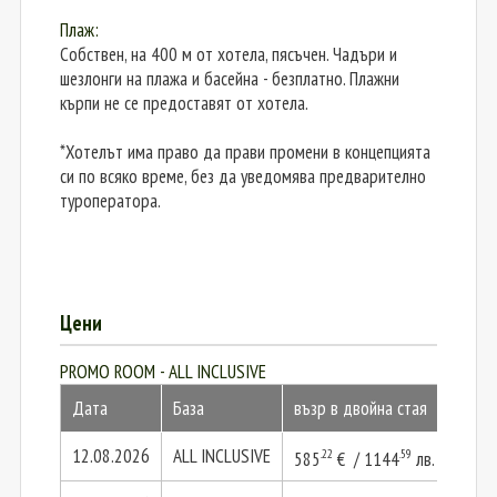
Плаж:
Собствен, на 400 м от хотела, пясъчен. Чадъри и
шезлонги на плажа и басейна - безплатно. Плажни
кърпи не се предоставят от хотела.
*Хотелът има право да прави промени в концепцията
си по всяко време, без да уведомява предварително
туроператора.
Цени
PROMO ROOM - ALL INCLUSIVE
Дата
База
възр в двойна стая
2 въз
12.08.2026
ALL INCLUSIVE
.22
.59
585
€ / 1144
лв.
1170