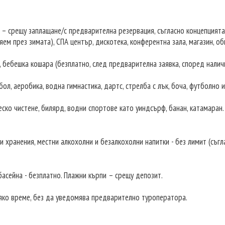
 – срещу заплащане/с предварителна резервация, съгласно концепцията
яем през зимата), СПА център, дискотека, конферентна зала, магазин, об
), бебешка кошара (безплатно, след предварителна заявка, според налич
бол, аеробика, водна гимнастика, дартс, стрелба с лък, боча, футболно и
ческо чистене, билярд, водни спортове като уиндсърф, банан, катамаран.
нни хранения, местни алкохолни и безалкохолни напитки - без лимит (съг
басейна - безплатно. Плажни кърпи – срещу депозит.
сяко време, без да уведомява предварително туроператора.