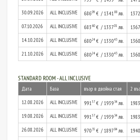
30.09.2026
ALL INCLUSIVE
.09
.88
686
€ / 1341
лв.
137
07.10.2026
ALL INCLUSIVE
.60
.01
683
€ / 1337
лв.
136
14.10.2026
ALL INCLUSIVE
.24
.43
680
€ / 1330
лв.
136
21.10.2026
ALL INCLUSIVE
.24
.43
680
€ / 1330
лв.
136
STANDARD ROOM - ALL INCLUSIVE
Дата
База
възр в двойна стая
2 въ
12.08.2026
ALL INCLUSIVE
.57
.34
991
€ / 1939
лв.
198
19.08.2026
ALL INCLUSIVE
.57
.34
991
€ / 1939
лв.
198
26.08.2026
ALL INCLUSIVE
.35
.84
970
€ / 1897
лв.
194