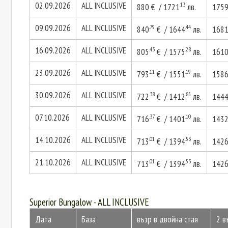
02.09.2026
ALL INCLUSIVE
.13
880 € / 1721
лв.
175
09.09.2026
ALL INCLUSIVE
.79
.44
840
€ / 1644
лв.
168
16.09.2026
ALL INCLUSIVE
.43
.28
805
€ / 1575
лв.
161
23.09.2026
ALL INCLUSIVE
.11
.19
793
€ / 1551
лв.
158
30.09.2026
ALL INCLUSIVE
.38
.85
722
€ / 1412
лв.
144
07.10.2026
ALL INCLUSIVE
.37
.10
716
€ / 1401
лв.
143
14.10.2026
ALL INCLUSIVE
.01
.53
713
€ / 1394
лв.
142
21.10.2026
ALL INCLUSIVE
.01
.53
713
€ / 1394
лв.
142
Superior Bungalow - ALL INCLUSIVE
Дата
База
възр в двойна стая
2 в