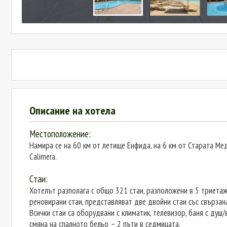
Описание на хотела
Местоположение:
Намира се на 60 км от летище Енфида, на 6 км от Старата Меди
Calimera.
Стаи:
Хотелът разполага с общо 321 стаи, разположени в 5 триетажн
реновирани стаи, представляват две двойни стаи със свързана 
Всички стаи са оборудвани с климатик, телевизор, баня с душ/в
смяна на спалното бельо – 2 пъти в седмицата.