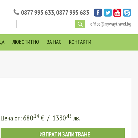
0877 995 633
,
0877 995 683
office@mywaytravel.bg
ЦА
ЛЮБОПИТНО
ЗА НАС
КОНТАКТИ
.24
.43
680
€
/
1330
лв.
Цена от:
ИЗПРАТИ ЗАПИТВАНЕ