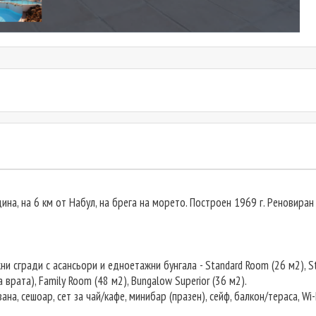
на, на 6 км от Набул, на брега на морето. Построен 1969 г. Реновиран
и сгради с асансьори и едноетажни бунгала - Standard Room (26 м2), S
врата), Family Room (48 м2), Bungalow Superior (36 м2).
ана, сешоар, сет за чай/кафе, минибар (празен), сейф, балкон/тераса, Wi-