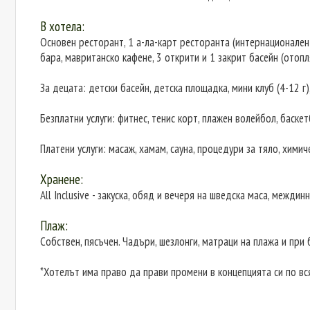
В хотела:
Основен ресторант, 1 а-ла-карт ресторанта (интернационален
бара, мавританско кафене, 3 открити и 1 закрит басейн (отопл
За децата: детски басейн, детска площадка, мини клуб (4-12 г
Безплатни услуги: фитнес, тенис корт, плажен волейбол, баскет
Платени услуги: масаж, хамам, сауна, процедури за тяло, хими
Хранене:
All Inclusive - закуска, обяд и вечеря на шведска маса, межди
Плаж:
Собствен, пясъчен. Чадъри, шезлонги, матраци на плажа и при 
*Хотелът има право да прави промени в концепцията си по в