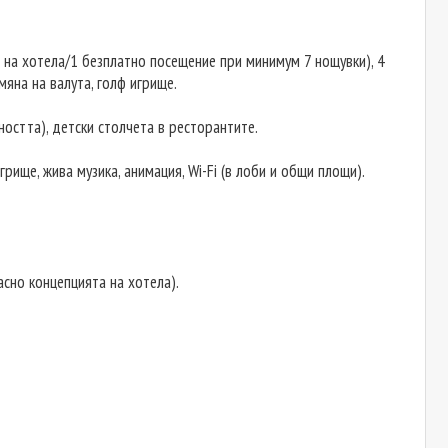
 на хотела/1 безплатно посещение при минимум 7 нощувки), 4
мяна на валута, голф игрище.
ността), детски столчета в ресторантите.
грище, жива музика, анимация, Wi-Fi (в лоби и общи площи).
ласно концепцията на хотела).