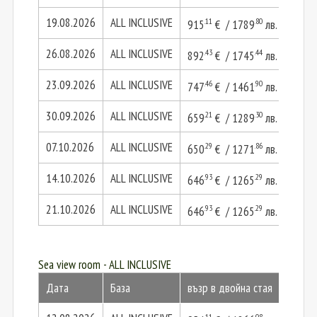
19.08.2026
ALL INCLUSIVE
.11
.80
915
€ / 1789
лв.
1830
26.08.2026
ALL INCLUSIVE
.43
.44
892
€ / 1745
лв.
1784
23.09.2026
ALL INCLUSIVE
.46
.90
747
€ / 1461
лв.
1494
30.09.2026
ALL INCLUSIVE
.21
.30
659
€ / 1289
лв.
1318
07.10.2026
ALL INCLUSIVE
.29
.86
650
€ / 1271
лв.
1300
14.10.2026
ALL INCLUSIVE
.93
.29
646
€ / 1265
лв.
1293
21.10.2026
ALL INCLUSIVE
.93
.29
646
€ / 1265
лв.
1293
Sea view room - ALL INCLUSIVE
Дата
База
възр в двойна стая
2 въз
.11
.08