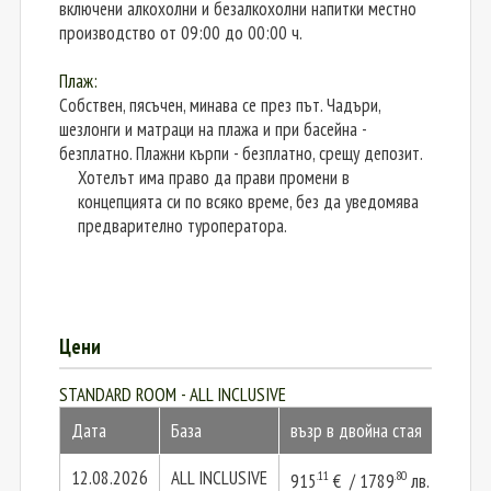
включени алкохолни и безалкохолни напитки местно
производство от 09:00 до 00:00 ч.
Плаж:
Собствен, пясъчен, минава се през път. Чадъри,
шезлонги и матраци на плажа и при басейна -
безплатно. Плажни кърпи - безплатно, срещу депозит.
Хотелът има право да прави промени в
концепцията си по всяко време, без да уведомява
предварително туроператора.
Цени
STANDARD ROOM - ALL INCLUSIVE
Дата
База
възр в двойна стая
2 въз
12.08.2026
ALL INCLUSIVE
.11
.80
915
€ / 1789
лв.
1830