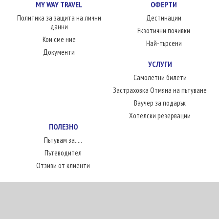
MY WAY TRAVEL
ОФЕРТИ
Политика за защита на лични
Дестинации
данни
Екзотични почивки
Кои сме ние
Най-търсени
Документи
УСЛУГИ
Самолетни билети
Застраховка Отмяна на пътуване
Ваучер за подарък
Хотелски резервации
ПОЛЕЗНО
Пътувам за.....
Пътеводител
Отзиви от клиенти