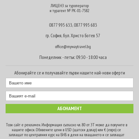
ЛИЦЕНЗ за туроператор
и турагент № РК-01-7582
0877 995 633
,
0877 995 683
гр. София, бул. Христо Ботев 57
office@mywaytravel.bg
Понеделник - петък: 09:30 - 18:00 часа
Абонирайте се и получавайте първи нашите най-нови оферти
Този сайт е рекламен. Информация съгласно чл. 80 от ЗТ може да получите в
нашите офиси. Обявените цени в USD (щатски долар) или € (евро) се
заплащат по централния курс на БНБ в деня на плащането и се заплащат