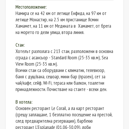
Местоположение:
Намира се на 42 км от летище Енфида, на 97 км от
летище Монастир, на 2.5 км пристанище Ясмин
Хамамет, на 11 км от Медината в Хамамет, от брега
на морето го дели улица, втора линия.
Стаи:
Хотелът разполага с 213 стаи, разположени в основна
сграда с асансьор - Standard Room (25-35 кв.м), Sea
View Room (25-35 кв.м).
Всички стаи са оборудвани с климатик, телевизор,
баня с душ/вана, сешоар, мини бар (празен), сет за
чай/кафе, сейф, Wi-Fi, тераса или балкон, тоалетни
принадлежности. Почистване на стаите - всеки ден.
В хотела:
Основен ресторант Le Corail, а ла карт ресторант
(срещу заплащане, 1 безплатно посещение на престой,
след предварителна резервация), барбекю
ресторант L’Esplanade (01.06-30.09), лоби