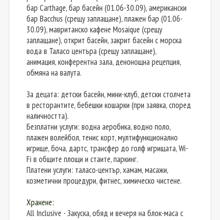
бар Carthage, бар басейн (01.06-30.09), американски
бар Bacchus (срещу заплащане), плажен бар (01.06-
30.09), мавританско кафене Mosaique (срещу
заплащане), открит басейн, закрит басейн с морска
вода в Таласо центъра (срещу заплащане),
анимация, конферентна зала, денонощна рецепция,
обмяна на валута.
За децата: детски басейн, мини-клуб, детски столчета
в ресторантите, бебешки кошарки (при заявка, според
наличността).
Безплатни услуги: водна аеробика, водно поло,
плажен волейбол, тенис корт, мултифункционално
игрище, боча, дартс, трансфер до голф игрищата, Wi-
Fi в общите площи и стаите, паркинг.
Платени услуги: таласо-център, хамам, масажи,
козметични процедури, фитнес, химическо чистене.
Хранене:
All Inclusive - Закуска, обяд и вечеря на блок-маса с