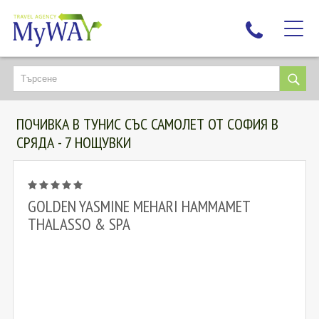
НАЙ-ТЪРСЕНИ
ДЕСТИНАЦИИ
ПОЧИВКА В ТУНИС СЪС САМОЛЕТ ОТ СОФИЯ В
ЕКЗОТИЧНИ ПОЧИВКИ
СРЯДА - 7 НОЩУВКИ
TAILOR MADE
КРУИЗИ
НОВА ГОДИНА
GOLDEN YASMINE MEHARI HAMMAMET
THALASSO & SPA
ПЪТУВАЙТЕ С ДЕЦА
ЛЮБОПИТНО
ЗА НАС
КОНТАКТИ