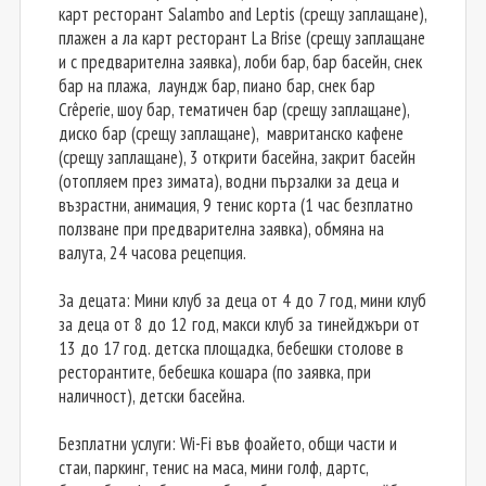
карт ресторант Salambo and Leptis (срещу заплащане),
плажен а ла карт ресторант La Brise (срещу заплащане
и с предварителна заявка), лоби бар, бар басейн, снек
бар на плажа, лаундж бар, пиано бар, снек бар
Crêperie, шоу бар, тематичен бар (срещу заплащане),
диско бар (срещу заплащане), мавританско кафене
(срещу заплащане), 3 открити басейна, закрит басейн
(отопляем през зимата), водни пързалки за деца и
възрастни, анимация, 9 тенис корта (1 час безплатно
ползване при предварителна заявка), обмяна на
валута, 24 часова рецепция.
За децата: Мини клуб за деца от 4 до 7 год, мини клуб
за деца от 8 до 12 год, макси клуб за тинейджъри от
13 до 17 год. детска площадка, бебешки столове в
ресторантите, бебешка кошара (по заявка, при
наличност), детски басейна.
Безплатни услуги: Wi-Fi във фоайето, общи части и
стаи, паркинг, тенис на маса, мини голф, дартс,