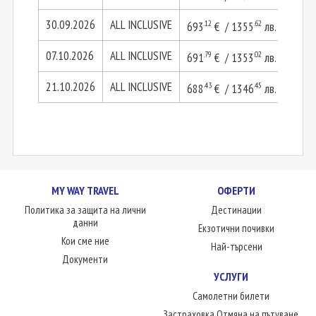
30.09.2026
ALL INCLUSIVE
.12
.62
693
€ / 1355
лв.
1386
07.10.2026
ALL INCLUSIVE
.79
.02
691
€ / 1353
лв.
1383
21.10.2026
ALL INCLUSIVE
.43
.45
688
€ / 1346
лв.
1376
MY WAY TRAVEL
ОФЕРТИ
Политика за защита на лични
Дестинации
данни
Екзотични почивки
Кои сме ние
Най-търсени
Документи
УСЛУГИ
Самолетни билети
Застраховка Отмяна на пътуване