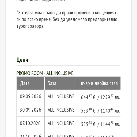
*Хотелът има право да прави промени в концепцията
си по всяко време, без да уведомява предварително
туроператора.
Цени
PROMO ROOM - ALL INCLUSIVE
Дата
База
възр в двойна стая
2 въз
09.09.2026
ALL INCLUSIVE
.17
.89
644
€ / 1259
лв.
1288
30.09.2026
ALL INCLUSIVE
.10
.44
583
€ / 1140
лв.
1166
07.10.2026
ALL INCLUSIVE
.28
.71
585
€ / 1144
лв.
1170
21.10.2026
ALL INCLUSIVE
.92
.14