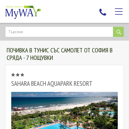
НАЙ-ТЪРСЕНИ
ДЕСТИНАЦИИ
ПОЧИВКА В ТУНИС СЪС САМОЛЕТ ОТ СОФИЯ В
ЕКЗОТИЧНИ ПОЧИВКИ
СРЯДА - 7 НОЩУВКИ
TAILOR MADE
КРУИЗИ
НОВА ГОДИНА
SAHARA BEACH AQUAPARK RESORT
ПЪТУВАЙТЕ С ДЕЦА
ЛЮБОПИТНО
ЗА НАС
КОНТАКТИ