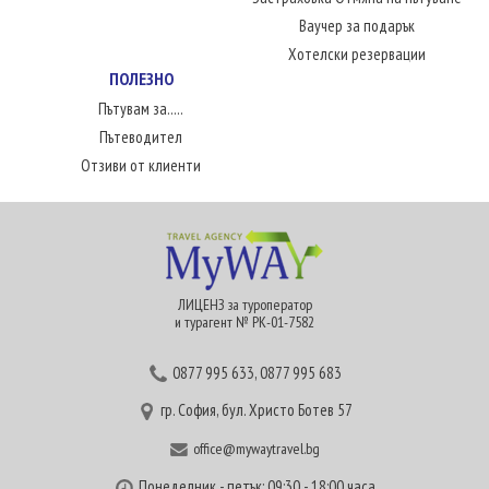
Ваучер за подарък
Хотелски резервации
ПОЛЕЗНО
Пътувам за.....
Пътеводител
Отзиви от клиенти
ЛИЦЕНЗ за туроператор
и турагент № РК-01-7582
0877 995 633
,
0877 995 683
гр. София, бул. Христо Ботев 57
office@mywaytravel.bg
Понеделник - петък: 09:30 - 18:00 часа