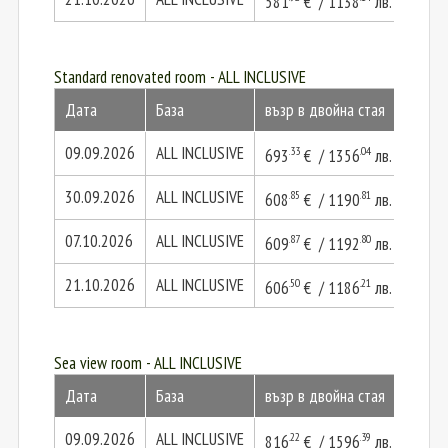
581
€ / 1138
лв.
1163
Standard renovated room - ALL INCLUSIVE
Дата
База
възр в двойна стая
2 въз
09.09.2026
ALL INCLUSIVE
.33
.04
693
€ / 1356
лв.
1386
30.09.2026
ALL INCLUSIVE
.85
.81
608
€ / 1190
лв.
1217
07.10.2026
ALL INCLUSIVE
.87
.80
609
€ / 1192
лв.
1219
21.10.2026
ALL INCLUSIVE
.50
.21
606
€ / 1186
лв.
1213
Sea view room - ALL INCLUSIVE
Дата
База
възр в двойна стая
2 въз
09.09.2026
ALL INCLUSIVE
.22
.39
816
€ / 1596
лв.
1632