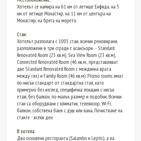
Хотелът се намира на 61 км от летище Енфида, на 5
км от летище Монастир, на 11 км от центъра на
Монастир, на брега на морето.
Стаи:
Хотелът разполага с 1005 стаи, всички реновирани,
разположени в три сгради с асансьори - Standard
Renovated Room (23 кв.м), Sea View Room (23 кв.м),
Connected Renovated Room (46 кв.м., представляват
две Standard Renovated Room с междинна врата
между тях) и Family Room (46 кв.м). Promo rooms имат
по-нисък стандарт от стандартна стая, като
примерно без изглед, специфична локация с нисък
етаж, без балкон, по-малък размер и подобни. Всички
стаи са оборудвани с климатик, телевизор, Wi-Fi,
балкон, собствена баня с душ или вана. Почистване на
стаите - всеки ден.
В хотела:
Два основени ресторанта (Salambo и Leptis), а ла