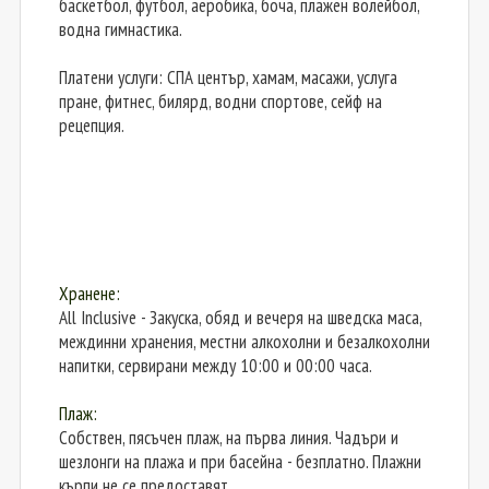
баскетбол, футбол, аеробика, боча, плажен волейбол,
водна гимнастика.
Платени услуги: СПА център, хамам, масажи, услуга
пране, фитнес, билярд, водни спортове, сейф на
рецепция.
Хранене:
All Inclusive - Закуска, обяд и вечеря на шведска маса,
междинни хранения, местни алкохолни и безалкохолни
напитки, сервирани между 10:00 и 00:00 часа.
Плаж:
Собствен, пясъчен плаж, на първа линия. Чадъри и
шезлонги на плажа и при басейна - безплатно. Плажни
кърпи не се предоставят.