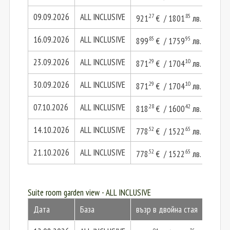
09.09.2026
ALL INCLUSIVE
.27
.85
921
€ / 1801
лв.
184
16.09.2026
ALL INCLUSIVE
.85
.95
899
€ / 1759
лв.
179
23.09.2026
ALL INCLUSIVE
.29
.10
871
€ / 1704
лв.
174
30.09.2026
ALL INCLUSIVE
.29
.10
871
€ / 1704
лв.
174
07.10.2026
ALL INCLUSIVE
.28
.42
818
€ / 1600
лв.
163
14.10.2026
ALL INCLUSIVE
.52
.65
778
€ / 1522
лв.
155
21.10.2026
ALL INCLUSIVE
.52
.65
778
€ / 1522
лв.
155
Suite room garden view - ALL INCLUSIVE
Дата
База
възр в двойна стая
2 в