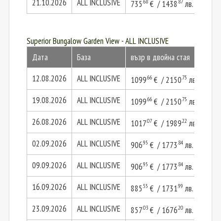
21.10.2026
ALL INCLUSIVE
.68
.87
735
€ / 1438
лв.
147
Superior Bungalow Garden View - ALL INCLUSIVE
Дата
База
възр в двойна стая
2 в
12.08.2026
ALL INCLUSIVE
.66
.75
1099
€ / 2150
лв.
219
19.08.2026
ALL INCLUSIVE
.66
.75
1099
€ / 2150
лв.
219
26.08.2026
ALL INCLUSIVE
.07
.22
1017
€ / 1989
лв.
203
02.09.2026
ALL INCLUSIVE
.95
.84
906
€ / 1773
лв.
181
09.09.2026
ALL INCLUSIVE
.95
.84
906
€ / 1773
лв.
181
16.09.2026
ALL INCLUSIVE
.55
.99
885
€ / 1731
лв.
177
23.09.2026
ALL INCLUSIVE
.03
.20
857
€ / 1676
лв.
171