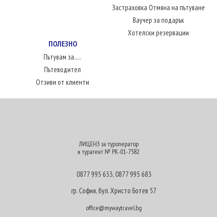
Застраховка Отмяна на пътуване
Ваучер за подарък
Хотелски резервации
ПОЛЕЗНО
Пътувам за.....
Пътеводител
Отзиви от клиенти
ЛИЦЕНЗ за туроператор
и турагент № РК-01-7582
0877 995 633
,
0877 995 683
гр. София, бул. Христо Ботев 57
office@mywaytravel.bg