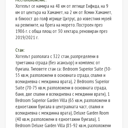
Хотелът се намира на 48 км от летище Енфида, на 9
км от центъра на Хамамет, на 2 км от Ясмин Хамамет,
в близост до голф игрище Цитрус, до известния музей
на религиите, на брега на морето. Построен през
1986 г. с обща площ от 30 хектара, реновиран през
2019/2021 г.
Стаи:
Хотелът разполага с 322 стаи, разпределени в
триетажна сграда (без асансьор) и комплекс от
бунгала. Типовете стаи са: Bedroom Superior Suite (50-
55 кв.м, разположени в основната сграда, спалня и
всекидневна с междинна врата), 2 Bedrooms Superior
Suite (70-75 кв.м, разположени в основната сграда,
баня, две спални и всекидневна с междинни врати), 1
Bedroom Superior Garden Villa (65 кв.м, разположени в
едноетажни бунгала в централната част, спалня и
всекидневна с междинна врата), Deluxe Garden Room
(40 кв.м, разположени в едноетажни бунгала), 1
Bedroom Deluxe Garden Villa (85-92 кв.м, разположени