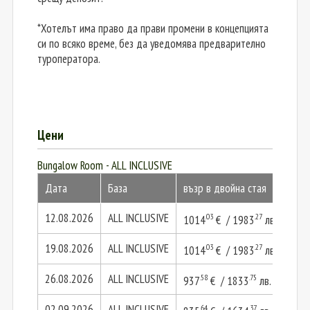
*Хотелът има право да прави промени в концепцията
си по всяко време, без да уведомява предварително
туроператора.
Цени
Bungalow Room - ALL INCLUSIVE
Дата
База
възр в двойна стая
2 в
12.08.2026
ALL INCLUSIVE
.03
.27
1014
€ / 1983
лв.
202
19.08.2026
ALL INCLUSIVE
.03
.27
1014
€ / 1983
лв.
202
26.08.2026
ALL INCLUSIVE
.58
.75
937
€ / 1833
лв.
187
02.09.2026
ALL INCLUSIVE
.64
.37