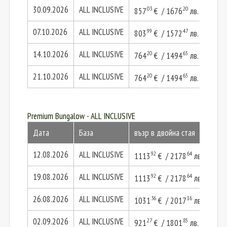
30.09.2026
ALL INCLUSIVE
.03
.20
857
€ / 1676
лв.
171
07.10.2026
ALL INCLUSIVE
.99
.47
803
€ / 1572
лв.
160
14.10.2026
ALL INCLUSIVE
.20
.65
764
€ / 1494
лв.
152
21.10.2026
ALL INCLUSIVE
.20
.65
764
€ / 1494
лв.
152
Premium Bungalow - ALL INCLUSIVE
Дата
База
възр в двойна стая
2 в
12.08.2026
ALL INCLUSIVE
.92
.64
1113
€ / 2178
лв.
222
19.08.2026
ALL INCLUSIVE
.92
.64
1113
€ / 2178
лв.
222
26.08.2026
ALL INCLUSIVE
.36
.16
1031
€ / 2017
лв.
206
02.09.2026
ALL INCLUSIVE
.27
.85
921
€ / 1801
лв.
184