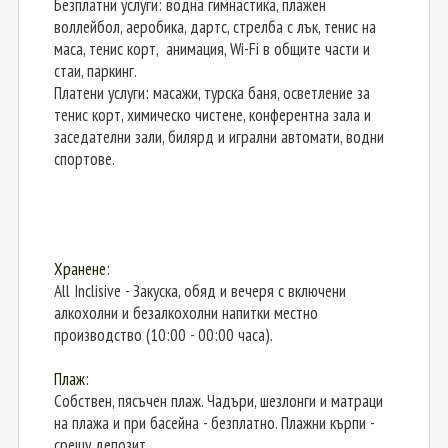
Безплатни услуги: водна гимнастика, плажен
воллейбол, аеробика, дартс, стрелба с лък, тенис на
маса, тенис корт, анимация, Wi-Fi в общите части и
стаи, паркинг.
Платени услуги: масажи, турска баня, осветление за
тенис корт, химическо чистене, конферентна зала и
заседателни зали, билярд и игрални автомати, водни
спортове.
Хранене:
All Inclisive - Закуска, обяд и вечеря с включени
алкохолни и безалкохолни напитки местно
производство (10:00 - 00:00 часа).
Плаж:
Собствен, пясъчен плаж. Чадъри, шезлонги и матраци
на плажа и при басейна - безплатно. Плажни кърпи -
срещу депозит.