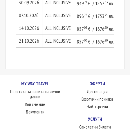
30.09.2026
ALL INCLUSIVE
.79
.63
949
€ / 1857
лв.
189
07.10.2026
ALL INCLUSIVE
.78
.95
896
€ / 1753
лв.
179
14.10.2026
ALL INCLUSIVE
.03
.20
857
€ / 1676
лв.
171
21.10.2026
ALL INCLUSIVE
.03
.20
857
€ / 1676
лв.
171
MY WAY TRAVEL
ОФЕРТИ
Политика за защита на лични
Дестинации
данни
Екзотични почивки
Кои сме ние
Най-търсени
Документи
УСЛУГИ
Самолетни билети