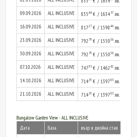
835
€ / 1634
лв.
167
09.09.2026
ALL INCLUSIVE
.64
.37
835
€ / 1634
лв.
167
16.09.2026
ALL INCLUSIVE
.27
.44
817
€ / 1598
лв.
163
23.09.2026
ALL INCLUSIVE
.79
.56
792
€ / 1550
лв.
158
30.09.2026
ALL INCLUSIVE
.79
.56
792
€ / 1550
лв.
158
07.10.2026
ALL INCLUSIVE
.93
.82
747
€ / 1462
лв.
149
14.10.2026
ALL INCLUSIVE
.29
.03
714
€ / 1397
лв.
142
21.10.2026
ALL INCLUSIVE
.29
.03
714
€ / 1397
лв.
142
Bungalow Garden View - ALL INCLUSIVE
Дата
База
възр в двойна стая
2 в