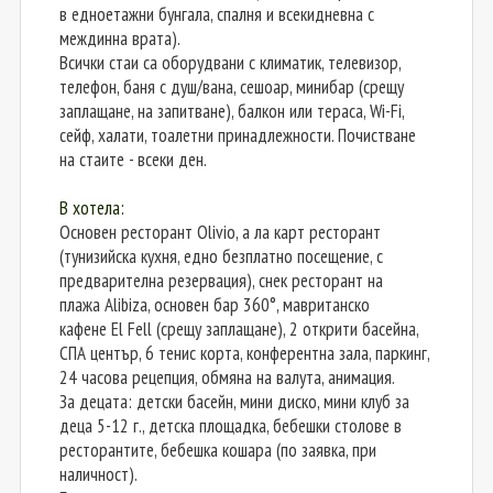
в едноетажни бунгала, спалня и всекидневна с
междинна врата).
Всички стаи са оборудвани с климатик, телевизор,
телефон, баня с душ/вана, сешоар, минибар (срещу
заплащане, на запитване), балкон или тераса, Wi-Fi,
сейф, халати, тоалетни принадлежности. Почистване
на стаите - всеки ден.
В хотела:
Основен ресторант Olivio, а ла карт ресторант
(тунизийска кухня, едно безплатно посещение, с
предварителна резервация), снек ресторант на
плажа Alibiza, основен бар 360°, мавританско
кафене El Fell (срещу заплащане), 2 открити басейна,
СПА център, 6 тенис корта, конферентна зала, паркинг,
24 часова рецепция, обмяна на валута, анимация.
За децата: детски басейн, мини диско, мини клуб за
деца 5-12 г., детска площадка, бебешки столове в
ресторантите, бебешка кошара (по заявка, при
наличност).