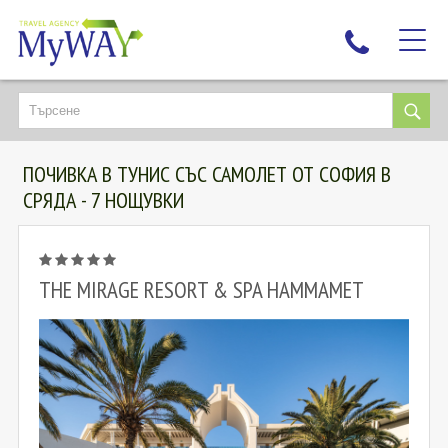
НАЙ-ТЪРСЕНИ
ДЕСТИНАЦИИ
ПОЧИВКА В ТУНИС СЪС САМОЛЕТ ОТ СОФИЯ В
ЕКЗОТИЧНИ ПОЧИВКИ
СРЯДА - 7 НОЩУВКИ
TAILOR MADE
КРУИЗИ
НОВА ГОДИНА
THE MIRAGE RESORT & SPA HAMMAMET
ПЪТУВАЙТЕ С ДЕЦА
ЛЮБОПИТНО
ЗА НАС
КОНТАКТИ