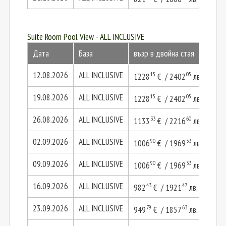
Suite Room Pool View - ALL INCLUSIVE
Дата
База
възр в двойна стая
2 в
12.08.2026
ALL INCLUSIVE
.15
.05
1228
€ / 2402
лв.
245
19.08.2026
ALL INCLUSIVE
.15
.05
1228
€ / 2402
лв.
245
26.08.2026
ALL INCLUSIVE
.33
.60
1133
€ / 2216
лв.
226
02.09.2026
ALL INCLUSIVE
.90
.33
1006
€ / 1969
лв.
201
09.09.2026
ALL INCLUSIVE
.90
.33
1006
€ / 1969
лв.
201
16.09.2026
ALL INCLUSIVE
.43
.47
982
€ / 1921
лв.
196
23.09.2026
ALL INCLUSIVE
.79
.63
949
€ / 1857
лв.
189